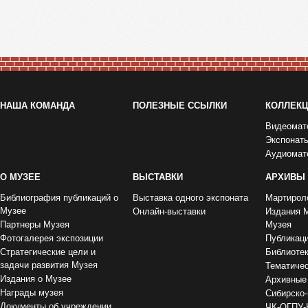
НАША КОМАНДА
ПОЛЕЗНЫЕ ССЫЛКИ
КОЛЛЕК
Видеомат
Экспонат
Аудиомат
О МУЗЕЕ
ВЫСТАВКИ
АРХИВЫ
Библиография публикаций о
Выставка одного экспоната
Мартирол
Музее
Онлайн-выставки
Издания 
Партнеры Музея
Музея
Фотогалерея экспозиции
Публикац
Стратегические цели и
Библиоте
задачи развития Музея
Тематиче
Издания о Музее
Архивные
Награды музея
Сибирско-
Документы об учреждении
ЧК-ОГПУ-