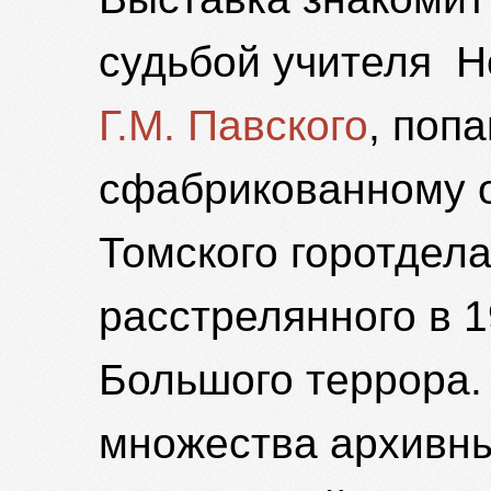
судьбой учителя Н
Г.М. Павского
, поп
сфабрикованному о
Томского горотдел
расстрелянного в 19
Большого террора
множества архивны