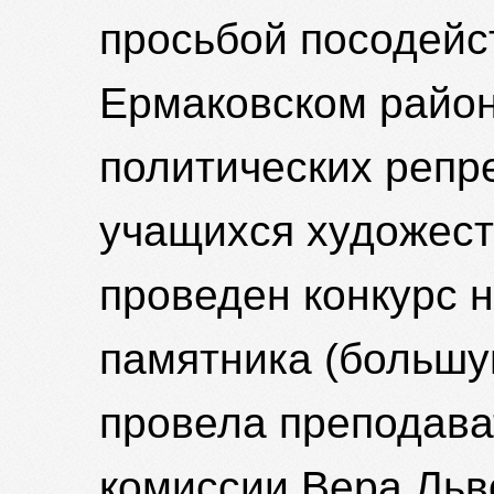
просьбой посодейс
Ермаковском район
политических репр
учащихся художес
проведен конкурс 
памятника (большу
провела преподава
комиссии Вера Льв