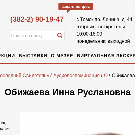
задать вопрос
(382-2) 90-19-47
г.
Томск
пр. Ленина, д. 44
вторник - воскресенье:
10:00-18:00
понедельник: выходной
ЕКЦИИ
ВЫСТАВКИ
О МУЗЕЕ
ВИРТУАЛЬНАЯ ЭКСКУР
оследний Свидетель»
/
Аудиовоспоминания
/
О
/
Обижаева
Обижаева Инна Руслановна
лог,
оли».