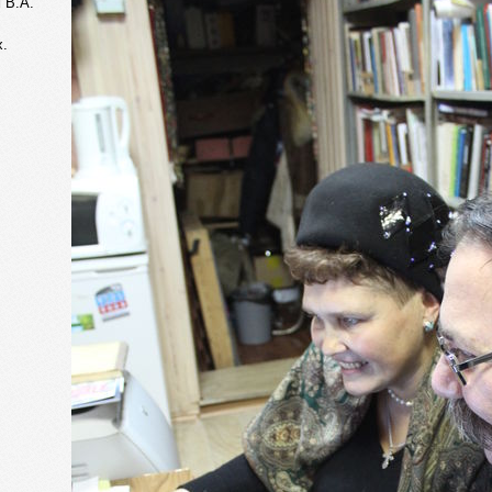
 В.А.
х.