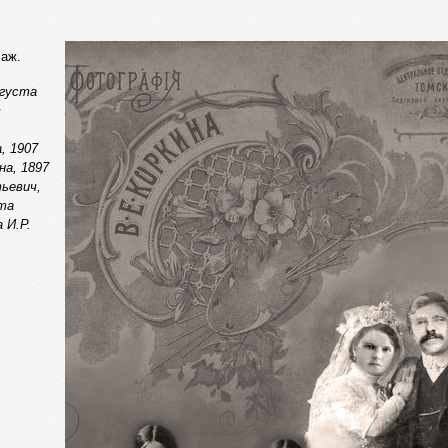
лаж.
вгуста
в
, 1907
на, 1897
тьевич,
ета
 И.Р.