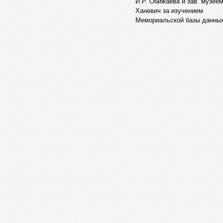
И.Р. Обижаева и зав. музеем
Ханевич за изучением
Мемориальской базы данны