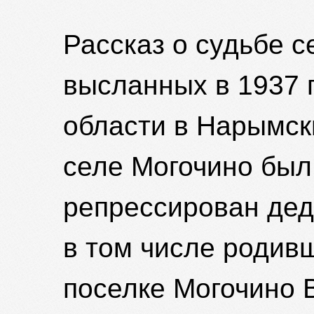
Рассказ о судьбе 
высланных в 1937 
области в Нарымски
селе Могочино был
репрессирован де
в том числе родивш
поселке Могочино 