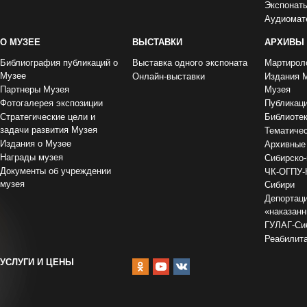
Экспонат
Аудиомат
О МУЗЕЕ
ВЫСТАВКИ
АРХИВЫ
Библиография публикаций о
Выставка одного экспоната
Мартирол
Музее
Онлайн-выставки
Издания 
Партнеры Музея
Музея
Фотогалерея экспозиции
Публикац
Стратегические цели и
Библиоте
задачи развития Музея
Тематиче
Издания о Музее
Архивные
Награды музея
Сибирско-
Документы об учреждении
ЧК-ОГПУ-
музея
Сибири
Депортаци
«наказан
ГУЛАГ-Сиб
Реабилит
УСЛУГИ И ЦЕНЫ