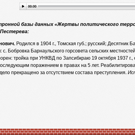
00:00
тронной базы данных «Жертвы политического терро
 Пестерева:
нович.
Родился в 1904 г., Томская губ.; русский; Десятник 
 с. Бобровка Барнаульского горсовета сельских местностей
рен: тройка при УНКВД по Запсибкраю 19 октября 1937 г., обв
 последующим поражением в правах на 5 лет. Реабилитирова
ело прекращено за отсутствием состава преступления.
Ис