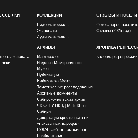
Е ССЫЛКИ
КОЛЛЕКЦИИ
ОТЗЫВЫ И ПОСЕТИ
Видеоматериалы
Фотогалерея посетит
Экспонаты
Отзывы (2025 год)
Аудиоматериалы
АРХИВЫ
ХРОНИКА РЕПРЕСС
дного экспоната
Мартиролог
Календарь репрессий
тавки
Издания Мемориального
Музея
Публикации
Библиотека Музея
Тематические расследования
Архивные документы
Сибирско-польский архив
ЧК-ОГПУ-НКВД-МГБ-КГБ в
Сибири
Депортации крестьянства и
«наказанных народов»
ГУЛАГ-Сиблаг-Томасинлаг...
Реабилитация