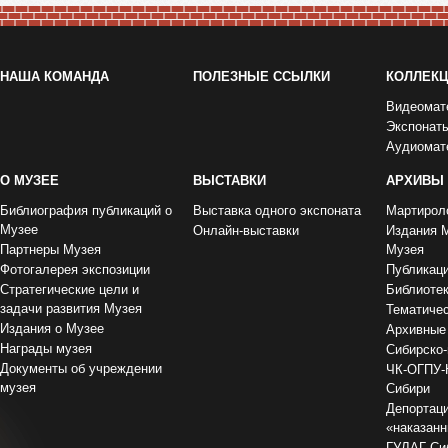
НАША КОМАНДА
ПОЛЕЗНЫЕ ССЫЛКИ
КОЛЛЕК
Видеомат
Экспонат
Аудиомат
О МУЗЕЕ
ВЫСТАВКИ
АРХИВЫ
Библиография публикаций о
Выставка одного экспоната
Мартирол
Музее
Онлайн-выставки
Издания 
Партнеры Музея
Музея
Фотогалерея экспозиции
Публикац
Стратегические цели и
Библиоте
задачи развития Музея
Тематиче
Издания о Музее
Архивные
Награды музея
Сибирско-
Документы об учреждении
ЧК-ОГПУ-
музея
Сибири
Депортаци
«наказан
ГУЛАГ-Сиб