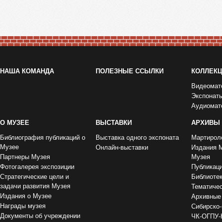
НАША КОМАНДА
ПОЛЕЗНЫЕ ССЫЛКИ
КОЛЛЕК
Видеомат
Экспонат
Аудиомат
О МУЗЕЕ
ВЫСТАВКИ
АРХИВЫ
Библиография публикаций о
Выставка одного экспоната
Мартирол
Музее
Онлайн-выставки
Издания 
Партнеры Музея
Музея
Фотогалерея экспозиции
Публикац
Стратегические цели и
Библиоте
задачи развития Музея
Тематиче
Издания о Музее
Архивные
Награды музея
Сибирско-
Документы об учреждении
ЧК-ОГПУ-