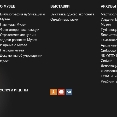
О МУЗЕЕ
ВЫСТАВКИ
АРХИВЫ
Библиография публикаций о
Выставка одного экспоната
Мартирол
Музее
Онлайн-выставки
Издания 
Партнеры Музея
Музея
Фотогалерея экспозиции
Публикац
Стратегические цели и
Библиоте
задачи развития Музея
Тематиче
Издания о Музее
Архивные
Награды музея
Сибирско-
Документы об учреждении
ЧК-ОГПУ-
музея
Сибири
Депортаци
«наказан
ГУЛАГ-Сиб
Реабилит
УСЛУГИ И ЦЕНЫ