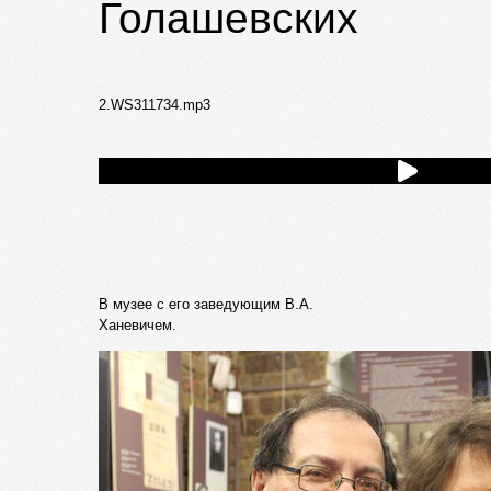
Голашевских
2.WS311734.mp3
В музее с его заведующим В.А.
Ханевичем.