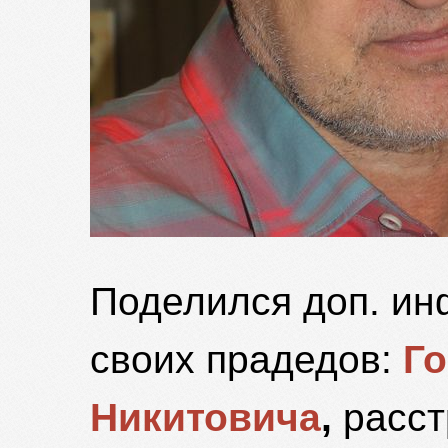
Поделился доп. ин
своих прадедов:
Г
Никитовича
,
расст