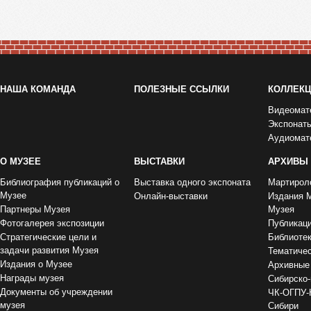
НАША КОМАНДА
ПОЛЕЗНЫЕ ССЫЛКИ
КОЛЛЕК
Видеомат
Экспонат
Аудиомат
О МУЗЕЕ
ВЫСТАВКИ
АРХИВЫ
Библиография публикаций о
Выставка одного экспоната
Мартирол
Музее
Онлайн-выставки
Издания 
Партнеры Музея
Музея
Фотогалерея экспозиции
Публикац
Стратегические цели и
Библиоте
задачи развития Музея
Тематиче
Издания о Музее
Архивные
Награды музея
Сибирско-
Документы об учреждении
ЧК-ОГПУ-
музея
Сибири