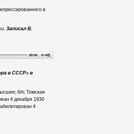
репрессированного в
ки.
Записал В.
00:00
ра в СССР» в
высшее; б/п; Томская
ован 4 декабря 1930
 Реабилитирован 4