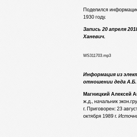
Поделился информацией
1930 году.
Запись 20 апреля 201
Ханевич.
WS311703.mp3
Информация из элек
отношении деда А.Б
Магницкий Алексей А
ж.д., начальник экон.г
г. Приговорен: 23 авгус
октября 1989 г.
Источни