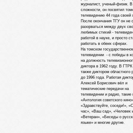
журналист, ученый-физик. 
сложности, он посвятил том
телевидению 44 года своей 
После окончания ТГУ он не 
разорваться между двух св
любимых стихий - телевиде
работой в науке, и просто с
работать в обеих сферах.
На томском государственно
телевидении - с победы в к
на должность телевизионно
диктора в 1962 году. В ГТРК
также диктором областного р
до 1996 года. Работая дикто
Алексей Борисович вёл и
тематические передачи на
телевидении и радио, такие 
«Антология советского кино»
«Здравствуйте, соседи!», «
час», «Ваш сад», «Человек 
«Ветеран», «Беседы о русс
языке» и многие другие.