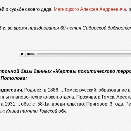
 о судьбе своего деда,
Магницкого Алексея Андреевича
, 
8 г
. во время празднования 60-летия Сибирской библиоте
00:00
тронной базы данных «Жертвы политического терро
. Потолова:
ндреевич.
Родился в 1886 г., Томск; русский; образование 
руппы планово-технико-экон.отдела. Проживал: Томск. Арест
та 1931 г., обв.: ст.58-1а, вредительство. Приговор: 3 года.
к: Книга памяти Томской обл.