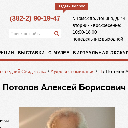
задать вопрос
(382-2) 90-19-47
г.
Томск
пр. Ленина, д. 44
вторник - воскресенье:
10:00-18:00
понедельник: выходной
ЕКЦИИ
ВЫСТАВКИ
О МУЗЕЕ
ВИРТУАЛЬНАЯ ЭКСКУР
оследний Свидетель»
/
Аудиовоспоминания
/
П
/
Потолов 
Потолов Алексей Борисович
мский
р,