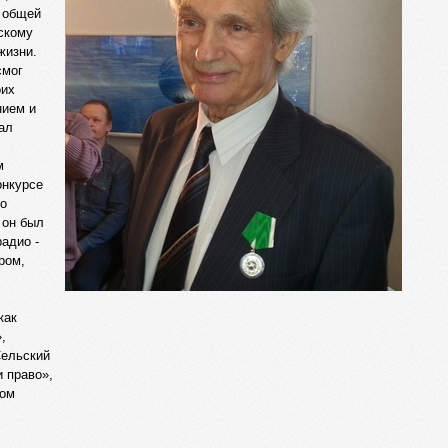
В общей
скому
жизни.
смог
оих
нием и
тал
м
онкурсе
го
 он был
адио -
ром,
как
,
Сельский
и право»,
ком