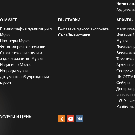
Экспонат
Аудиомат
О МУЗЕЕ
ВЫСТАВКИ
АРХИВЫ
Библиография публикаций о
Выставка одного экспоната
Мартирол
Музее
Онлайн-выставки
Издания 
Партнеры Музея
Музея
Фотогалерея экспозиции
Публикац
Стратегические цели и
Библиоте
задачи развития Музея
Тематиче
Издания о Музее
Архивные
Награды музея
Сибирско-
Документы об учреждении
ЧК-ОГПУ-
музея
Сибири
Депортаци
«наказан
ГУЛАГ-Сиб
Реабилит
УСЛУГИ И ЦЕНЫ