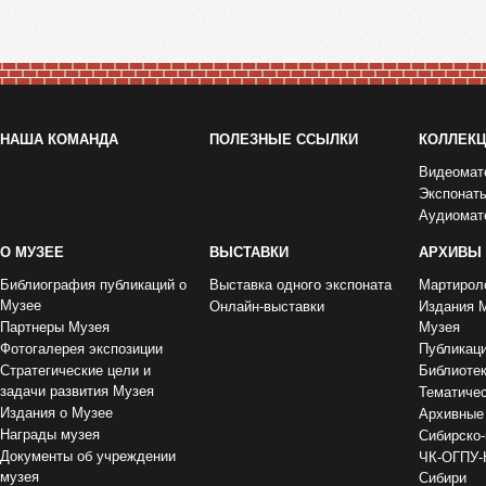
НАША КОМАНДА
ПОЛЕЗНЫЕ ССЫЛКИ
КОЛЛЕК
Видеомат
Экспонат
Аудиомат
О МУЗЕЕ
ВЫСТАВКИ
АРХИВЫ
Библиография публикаций о
Выставка одного экспоната
Мартирол
Музее
Онлайн-выставки
Издания 
Партнеры Музея
Музея
Фотогалерея экспозиции
Публикац
Стратегические цели и
Библиоте
задачи развития Музея
Тематиче
Издания о Музее
Архивные
Награды музея
Сибирско-
Документы об учреждении
ЧК-ОГПУ-
музея
Сибири