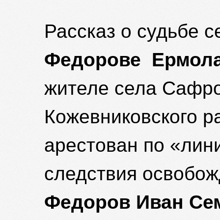
Рассказ о судьбе 
Федорове Ермол
жителе села Сафро
Кожевниковского ра
арестован по «лин
следствия освобож
Федоров Иван Семе