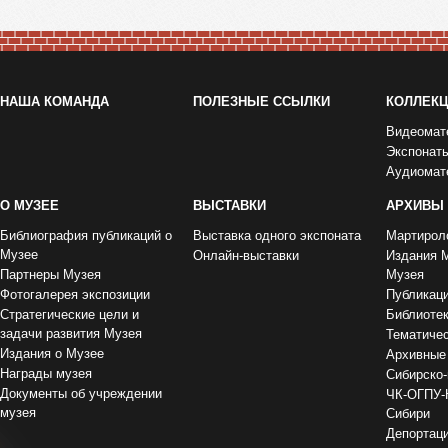
НАША КОМАНДА
ПОЛЕЗНЫЕ ССЫЛКИ
КОЛЛЕК
Видеомат
Экспонат
Аудиомат
О МУЗЕЕ
ВЫСТАВКИ
АРХИВЫ
Библиография публикаций о
Выставка одного экспоната
Мартирол
Музее
Онлайн-выставки
Издания 
Партнеры Музея
Музея
Фотогалерея экспозиции
Публикац
Стратегические цели и
Библиоте
задачи развития Музея
Тематиче
Издания о Музее
Архивные
Награды музея
Сибирско-
Документы об учреждении
ЧК-ОГПУ-
музея
Сибири
Депортаци