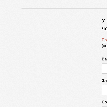
У
ч
Пр
(о
Ва
Эл
Со