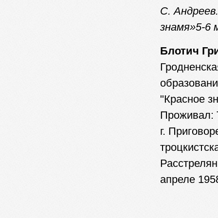
С. Андреев
знамя»5-6 м
Блотич Гр
Гродненская
образовани
"Красное зн
Проживал: 
г. Приговоре
троцкистска
Расстрелян
апреле 1958