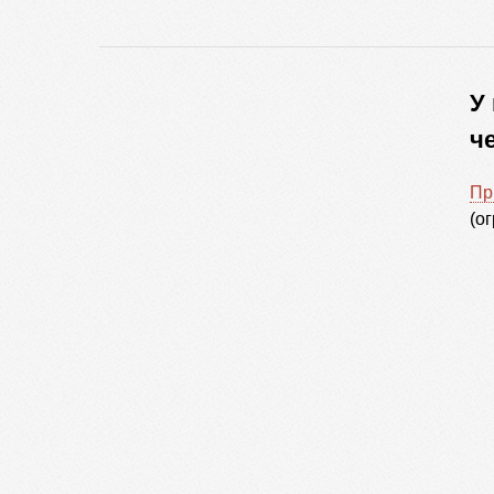
У
ч
Пр
(о