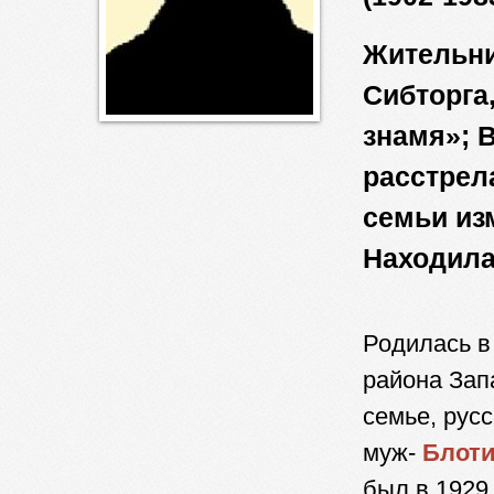
Жительни
Сибторга
знамя»; В
расстрел
семьи из
Находила
Родилась в
района Зап
семье, русс
муж-
Блоти
был в 1929