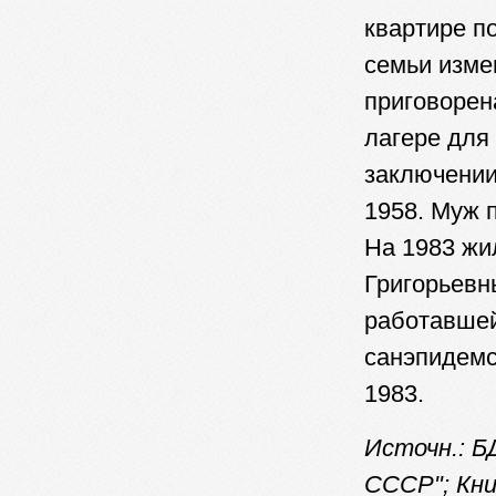
квартире п
семьи изме
приговорен
лагере для
заключении
1958. Муж 
На 1983 жи
Григорьевны
работавше
санэпидемс
1983.
Источн.: Б
СССР"; Кни