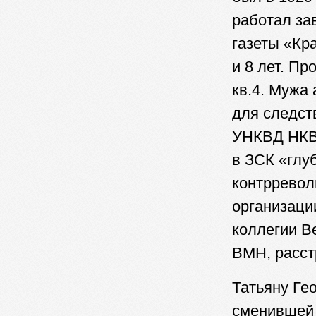
работал за
газеты «Кр
и 8 лет. Пр
кв.4. Мужа
для следст
УНКВД НКВ
в ЗСК «глу
контрревол
организаци
коллегии В
ВМН, расст
Татьяну Ге
сменившей 