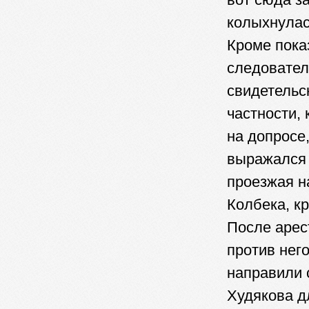
колыхнулас
Кроме пока
следовател
свидетельс
частности,
на допросе
выражался 
проезжая н
Колбека, кр
После арес
против него
направили 
Худякова д