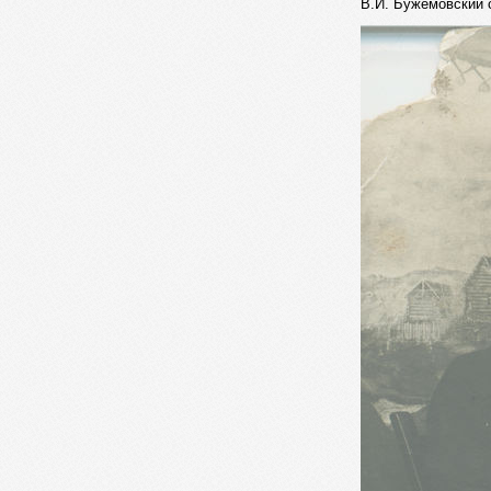
В.И. Бужемовский 