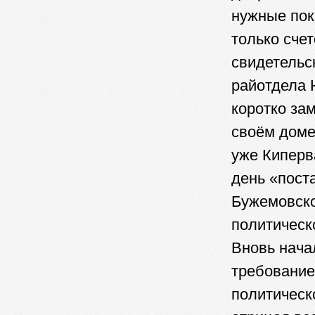
нужные пок
только сче
свидетельс
райотдела 
коротко за
своём доме
уже Киперв
день «пост
Бужемовско
политическ
Вновь нача
требование
политическо