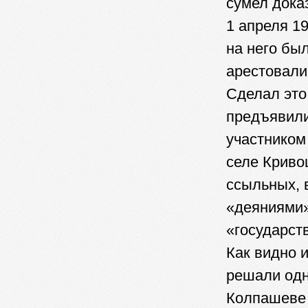
сумел дока
1 апреля 1
на него бы
арестовали
Сделал это
предъявили
участником
селе Криво
ссыльных, 
«деяниями»
«государст
Как видно 
решали одн
Колпашеве 