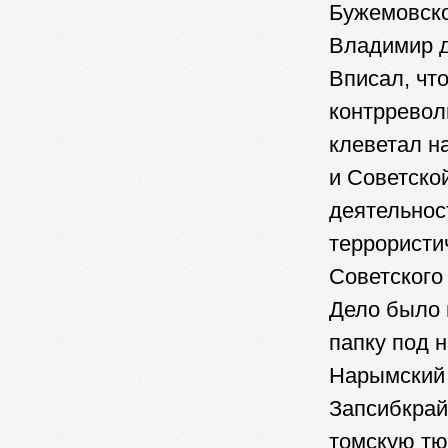
Бужемовског
Владимир д
Вписал, чт
контрревол
клеветал н
и Советско
деятельнос
террористи
Советского
Дело было 
папку под 
Нарымский 
Запсибкрай
томскую тю