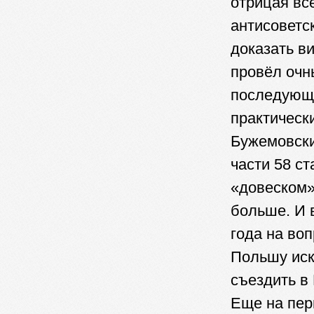
отрицая вс
антисоветск
доказать в
провёл очн
последующ
практическ
Бужемовски
части 58 ст
«довеском»
больше. И 
года на во
Польшу иск
съездить в
Еще на пер