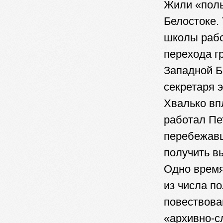
Жили «поль
Белостоке. 
школы рабо
перехода г
Западной Б
секретаря 
Хвалько вп
работал Пе
перебежавш
получить в
Одно время
из числа п
повествова
«архивно-с