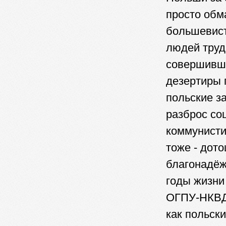
просто обм
большевист
людей труд
совершивши
дезертиры 
польские з
разброс со
коммунисти
тоже - дот
благонадёж
годы жизни
ОГПУ-НКВД 
как польск