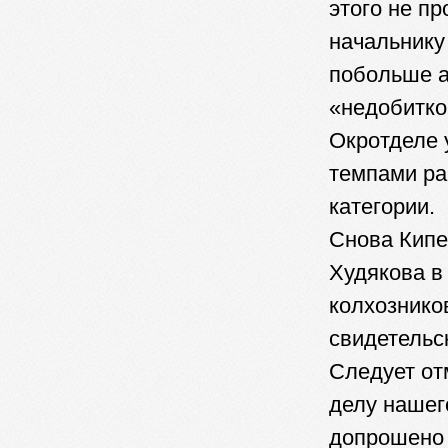
этого не пр
начальнику
побольше а
«недобитко
Окротделе 
темпами ра
категории.
Снова Кипе
Худякова в
колхознико
свидетельс
Следует отм
делу нашег
допрошено 