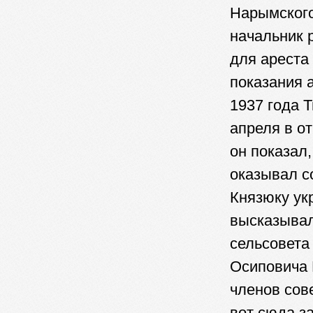
Нарымского
начальник 
для ареста
показания 
1937 года Т
апреля в о
он показал
оказывал с
Князюку укр
высказывал
сельсовета 
Осиповича К
членов сове
вот сюда з