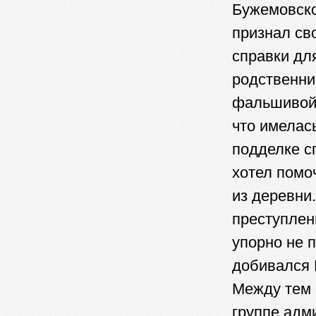
Бужемовско
признал св
справки дл
родственни
фальшивой 
что имелас
подделке с
хотел помо
из деревни
преступлен
упорно не п
добивался 
Между тем 
группе адм