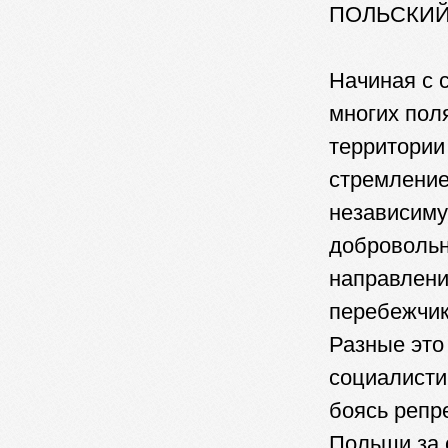
ПОЛЬСКИЙ
Начиная с 
многих пол
территории
стремление
независиму
добровольн
направлени
перебежчик
Разные это
социалисти
боясь репр
Польши за 