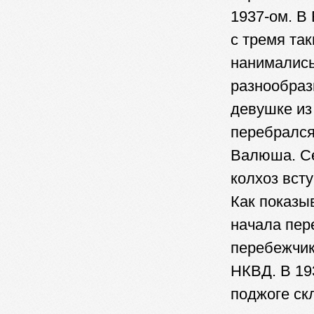
1937-ом. В
с тремя та
нанимались
разнообраз
девушке из
перебрался
Валюша. Се
колхоз вст
Как показы
начала пер
перебежчик
НКВД. В 19
поджоге ск