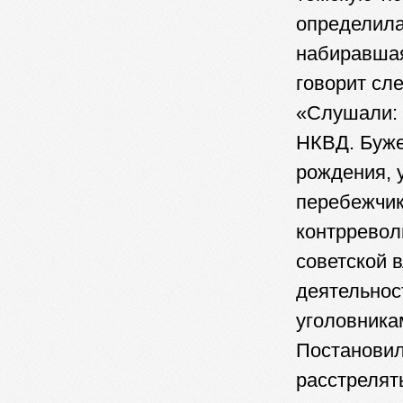
определила
набиравшая
говорит сл
«Слушали: 
НКВД. Буже
рождения, 
перебежчик
контрревол
советской 
деятельнос
уголовника
Постановил
расстрелят