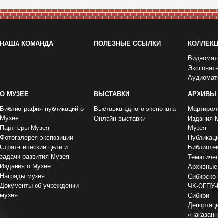
НАША КОМАНДА
ПОЛЕЗНЫЕ ССЫЛКИ
КОЛЛЕК
Видеомат
Экспонат
Аудиомат
О МУЗЕЕ
ВЫСТАВКИ
АРХИВЫ
Библиография публикаций о
Выставка одного экспоната
Мартирол
Музее
Онлайн-выставки
Издания 
Партнеры Музея
Музея
Фотогалерея экспозиции
Публикац
Стратегические цели и
Библиоте
задачи развития Музея
Тематиче
Издания о Музее
Архивные
Награды музея
Сибирско-
Документы об учреждении
ЧК-ОГПУ-
музея
Сибири
Депортаци
«наказан