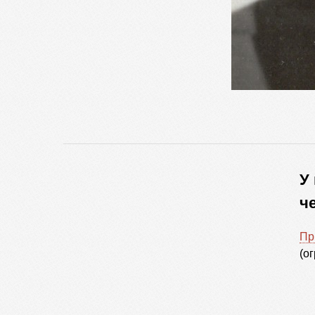
У
ч
Пр
(о