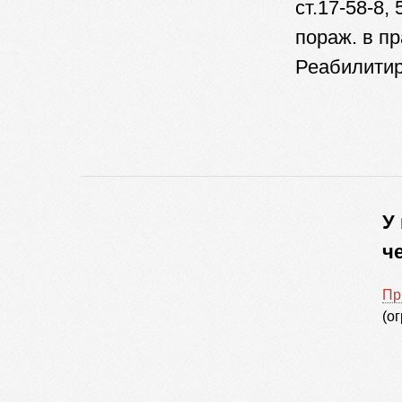
ст.17-58-8, 
пораж. в пр
Реабилитир
У
ч
Пр
(о