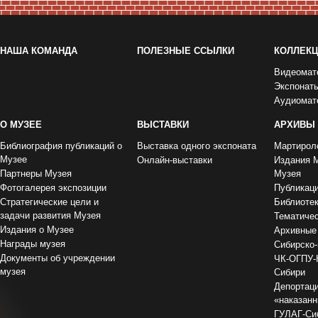
НАША КОМАНДА
ПОЛЕЗНЫЕ ССЫЛКИ
КОЛЛЕК
Видеомат
Экспонат
Аудиомат
О МУЗЕЕ
ВЫСТАВКИ
АРХИВЫ
Библиография публикаций о
Выставка одного экспоната
Мартирол
Музее
Онлайн-выставки
Издания 
Партнеры Музея
Музея
Фотогалерея экспозиции
Публикац
Стратегические цели и
Библиоте
задачи развития Музея
Тематиче
Издания о Музее
Архивные
Награды музея
Сибирско-
Документы об учреждении
ЧК-ОГПУ-
музея
Сибири
Депортаци
«наказан
ГУЛАГ-Сиб