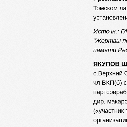
Томском ла
установлен
Источн.: ГА 
"Жертвы по
памяти Ре
ЯКУПОВ Ш
с.Верхний С
чл.ВКП(б) с
партсоврабо
дир. макаро
(«участник 
организаци