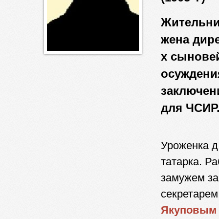
Жительниц
жена дир
х сыновей
осуждени
заключен
для ЧСИР
Уроженка д
татарка. Р
замужем за
секретарем
Якуповым