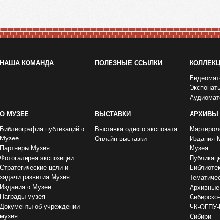
НАША КОМАНДА
ПОЛЕЗНЫЕ ССЫЛКИ
КОЛЛЕК
Видеомат
Экспонат
Аудиомат
О МУЗЕЕ
ВЫСТАВКИ
АРХИВЫ
Библиография публикаций о
Выставка одного экспоната
Мартирол
Музее
Онлайн-выставки
Издания 
Партнеры Музея
Музея
Фотогалерея экспозиции
Публикац
Стратегические цели и
Библиоте
задачи развития Музея
Тематиче
Издания о Музее
Архивные
Награды музея
Сибирско-
Документы об учреждении
ЧК-ОГПУ-
музея
Сибири