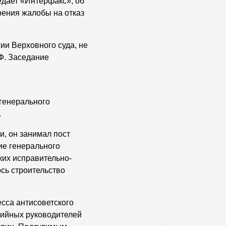
едает «Интерфакс», об
рения жалобы на отказ
ии Верховного суда, не
Ф. Заседание
 генерального
.
и, он занимал пост
ие генерального
ких исправительно-
ось строительство
есса антисоветского
тийных руководителей