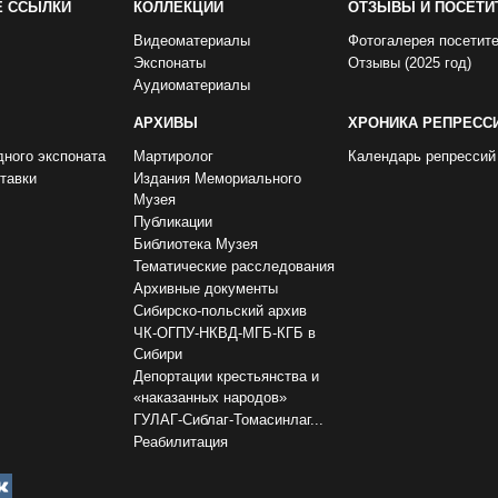
Е ССЫЛКИ
КОЛЛЕКЦИИ
ОТЗЫВЫ И ПОСЕТИ
Видеоматериалы
Фотогалерея посетит
Экспонаты
Отзывы (2025 год)
Аудиоматериалы
АРХИВЫ
ХРОНИКА РЕПРЕСС
дного экспоната
Мартиролог
Календарь репрессий
тавки
Издания Мемориального
Музея
Публикации
Библиотека Музея
Тематические расследования
Архивные документы
Сибирско-польский архив
ЧК-ОГПУ-НКВД-МГБ-КГБ в
Сибири
Депортации крестьянства и
«наказанных народов»
ГУЛАГ-Сиблаг-Томасинлаг...
Реабилитация