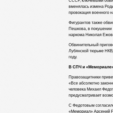
СССР, ключевыми обви
вменялась измена Роди
провокация военного н
Фигурантов также обви
Пешкова, в покушении 
наркома Николая Ежов
Обвинительный пригово
Лубянской тюрьме НКВД
году.
В СПЧ и «Мемориале»
Правозащитники привет
«Все абсолютно законн
человека Михаил Федот
предусматривает возмож
С Федотовым согласилс
«Мемориал» Арсений Ро