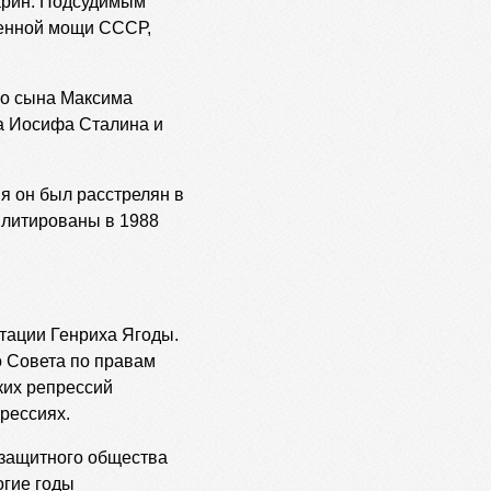
арин. Подсудимым
оенной мощи СССР,
го сына Максима
на Иосифа Сталина и
я он был расстрелян в
илитированы в 1988
тации Генриха Ягоды.
о Совета по правам
ких репрессий
рессиях.
озащитного общества
огие годы