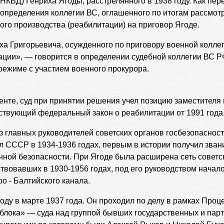
НКВД) Генриха Ягоды, расстрелянного в 1938 году. Как пер
з определения коллегии ВС, оглашенного по итогам рассмот
ого производства (реабилитации) на приговор Ягоде.
ха Григорьевича, осужденного по приговору военной коллег
ции», — говорится в определении судебной коллегии ВС Р
режиме с участием военного прокурора.
менте, суд при принятии решения учел позицию заместителя
йствующий федеральный закон о реабилитации от 1991 года
з главных руководителей советских органов госбезопасност
л СССР в 1934-1936 годах, первым в истории получил зван
нной безопасности. При Ягоде была расширена сеть советс
ствовавших в 1930-1956 годах, под его руководством начал
 - Балтийского канала.
оду в марте 1937 года. Он проходил по делу в рамках Проц
о блока» — суда над группой бывших государственных и пар