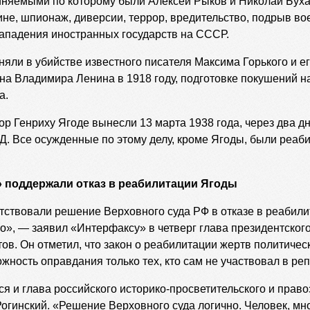
няемыми по которому были Алексей Рыков и Николай Бух
не, шпионаж, диверсии, террор, вредительство, подрыв в
ападения иностранных государств на СССР.
няли в убийстве известного писателя Максима Горького и е
на Владимира Ленина в 1918 году, подготовке покушений 
а.
р Генриху Ягоде вынесли 13 марта 1938 года, через два дн
. Все осужденные по этому делу, кроме Ягоды, были реаб
 поддержали отказ в реабилитации Ягоды
ствовали решение Верховного суда РФ в отказе в реабили
о», — заявил «Интерфаксу» в четверг глава президентског
ов. Он отметил, что закон о реабилитации жертв политичес
ность оправдания только тех, кто сам не участвовал в реп
я и глава российского историко-просветительского и прав
гинский. «Решение Верховного суда логично. Человек, мн