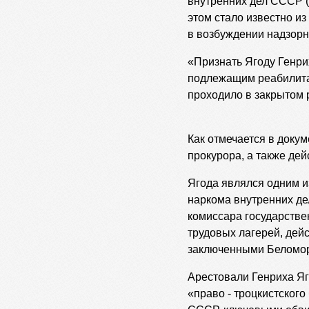
внутренних дел СССР (
этом стало известно и
в возбуждении надзорн
«Признать Ягоду Генри
подлежащим реабилита
проходило в закрытом 
Как отмечается в доку
прокурора, а также де
Ягода являлся одним и
наркома внутренних де
комиссара государстве
трудовых лагерей, дей
заключенными Беломоро
Арестовали Генриха Яг
«право - троцкистског