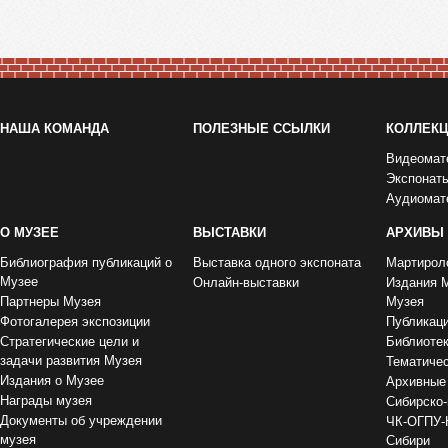
НАША КОМАНДА
ПОЛЕЗНЫЕ ССЫЛКИ
КОЛЛЕК
Видеомат
Экспонат
Аудиомат
О МУЗЕЕ
ВЫСТАВКИ
АРХИВЫ
Библиография публикаций о
Выставка одного экспоната
Мартирол
Музее
Онлайн-выставки
Издания 
Партнеры Музея
Музея
Фотогалерея экспозиции
Публикац
Стратегические цели и
Библиоте
задачи развития Музея
Тематиче
Издания о Музее
Архивные
Награды музея
Сибирско-
Документы об учреждении
ЧК-ОГПУ-
музея
Сибири