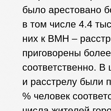
было арестовано бо
в том числе 4.4 ты
них к ВМН – расст
приговорены более
соответственно. В 
и расстрелу были 
% человек соответ
числа жителей горо