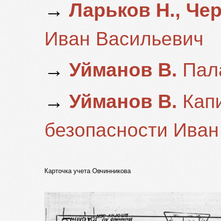
→
Ларьков Н., Че
Иван Васильевич
→
Уйманов В.
Пала
→
Уйманов В.
Капи
безопасности Иван
Карточка учета Овчинникова