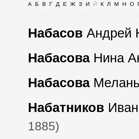
А
Б
В
Г
Д
Е
Ж
З
И
Й
К
Л
М
Н
О
Набасов
Андрей 
Набасова
Нина А
Набасова
Мелан
Набатников
Иван
1885)