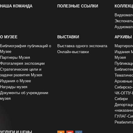
НАША КОМАНДА
ПОЛЕЗНЫЕ ССЫЛКИ
КОЛЛЕК
Видеомат
Экспонат
Аудиомат
О МУЗЕЕ
ВЫСТАВКИ
АРХИВЫ
Библиография публикаций о
Выставка одного экспоната
Мартирол
Музее
Онлайн-выставки
Издания 
Партнеры Музея
Музея
Фотогалерея экспозиции
Публикац
Стратегические цели и
Библиоте
задачи развития Музея
Тематиче
Издания о Музее
Архивные
Награды музея
Сибирско-
Документы об учреждении
ЧК-ОГПУ-
музея
Сибири
Депортаци
«наказан
ГУЛАГ-Сиб
Реабилит
УСЛУГИ И ЦЕНЫ