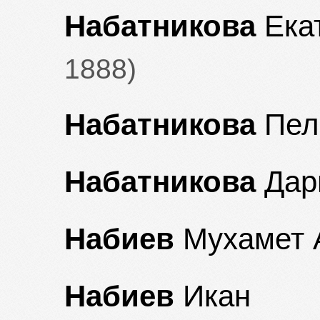
Набатникова
Ека
1888)
Набатникова
Пел
Набатникова
Дар
Набиев
Мухамет 
Набиев
Икан