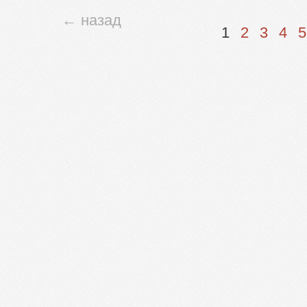
← назад
1
2
3
4
5