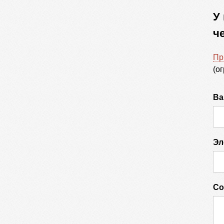
У
ч
Пр
(о
Ва
Эл
Со