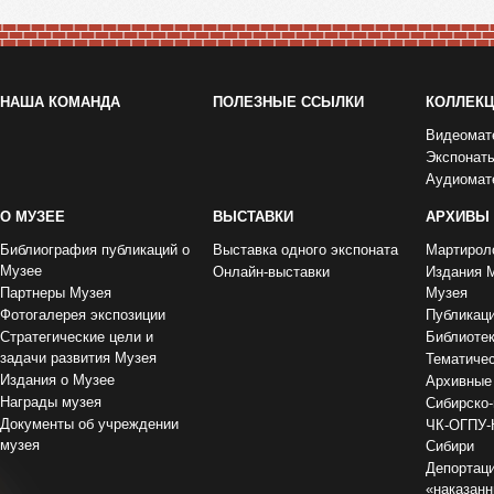
НАША КОМАНДА
ПОЛЕЗНЫЕ ССЫЛКИ
КОЛЛЕК
Видеомат
Экспонат
Аудиомат
О МУЗЕЕ
ВЫСТАВКИ
АРХИВЫ
Библиография публикаций о
Выставка одного экспоната
Мартирол
Музее
Онлайн-выставки
Издания 
Партнеры Музея
Музея
Фотогалерея экспозиции
Публикац
Стратегические цели и
Библиоте
задачи развития Музея
Тематиче
Издания о Музее
Архивные
Награды музея
Сибирско-
Документы об учреждении
ЧК-ОГПУ-
музея
Сибири
Депортаци
«наказан