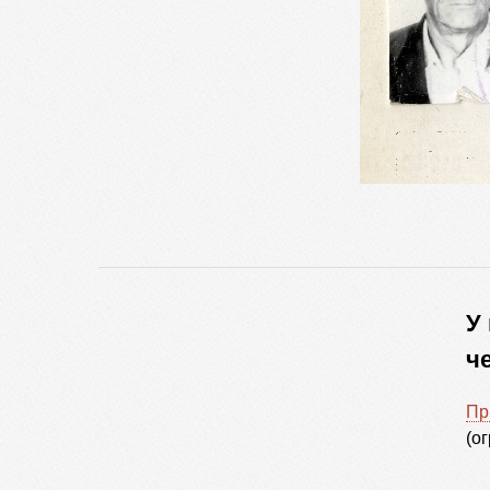
У
ч
Пр
(о