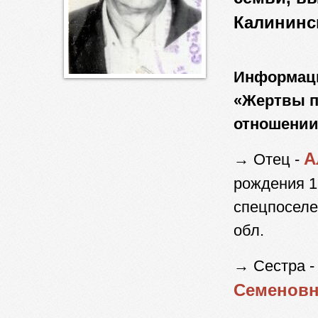
Калининс
Информаци
«Жертвы п
отношении 
А
→ Отец -
рождения 1
спецпоселе
обл.
→ Сестра 
Семенов