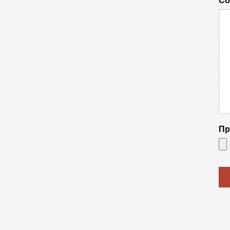
Со
Пр