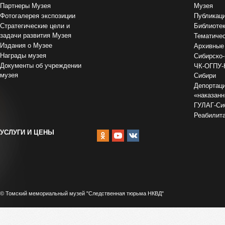
Партнеры Музея
Музея
Фотогалерея экспозиции
Публикац
Стратегические цели и
Библиоте
задачи развития Музея
Тематиче
Издания о Музее
Архивные
Награды музея
Сибирско-
Документы об учреждении
ЧК-ОГПУ-
музея
Сибири
Депортаци
«наказан
ГУЛАГ-Сиб
Реабилит
УСЛУГИ И ЦЕНЫ
© Томский мемориальный музей "Следственная тюрьма НКВД"