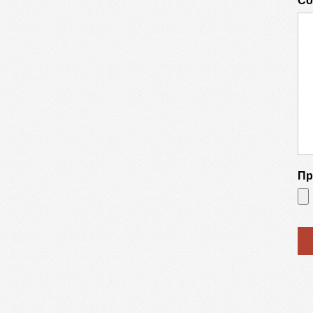
Со
Пр