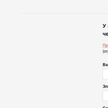
У
ч
Пр
(о
Ва
Эл