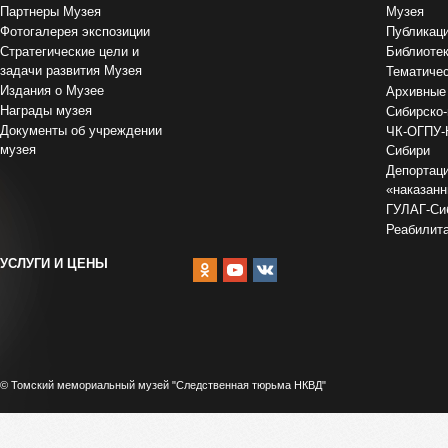
Партнеры Музея
Музея
Фотогалерея экспозиции
Публикац
Стратегические цели и
Библиоте
задачи развития Музея
Тематиче
Издания о Музее
Архивные
Награды музея
Сибирско-
Документы об учреждении
ЧК-ОГПУ-
музея
Сибири
Депортаци
«наказан
ГУЛАГ-Сиб
Реабилит
УСЛУГИ И ЦЕНЫ
© Томский мемориальный музей "Следственная тюрьма НКВД"