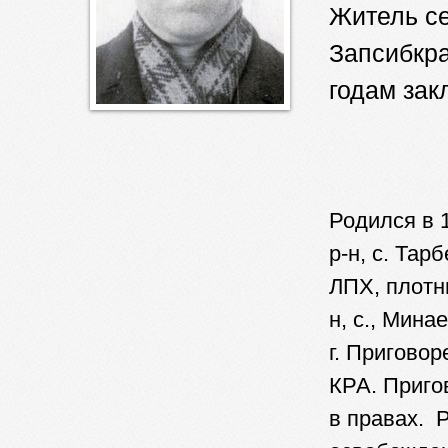
Житель с
Запсибкра
годам за
Родился в 1
р-н, с. Тар
ЛПХ, плотн
н, с., Мина
г. Приговоре
КРА. Приго
в правах. 