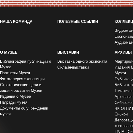
НАША КОМАНДА
ПОЛЕЗНЫЕ ССЫЛКИ
КОЛЛЕК
Видеомат
Экспонат
Аудиомат
О МУЗЕЕ
ВЫСТАВКИ
АРХИВЫ
Библиография публикаций о
Выставка одного экспоната
Мартирол
Музее
Онлайн-выставки
Издания 
Партнеры Музея
Музея
Фотогалерея экспозиции
Публикац
Стратегические цели и
Библиоте
задачи развития Музея
Тематиче
Издания о Музее
Архивные
Награды музея
Сибирско-
Документы об учреждении
ЧК-ОГПУ-
музея
Сибири
Депортаци
«наказан
ГУЛАГ-Сиб