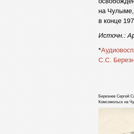
освобожден
на Чулыме,
в конце 1970
Источн.: А
*
Аудиовос
С.С. Берез
Березнев Сергей С
Комсомольск на Ч