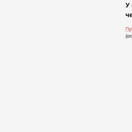
У
ч
Пр
(о