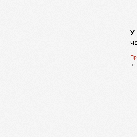
У
ч
Пр
(о