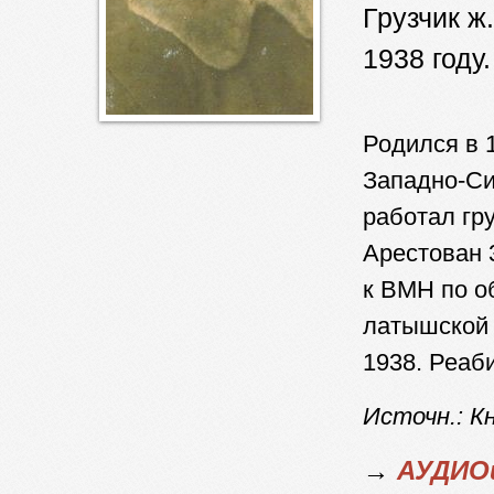
Грузчик ж
1938 году.
Родился в 
Западно-Си
работал гру
Арестован 
к ВМН по о
латышской 
1938. Реаб
Источн.: К
→
АУДИОи