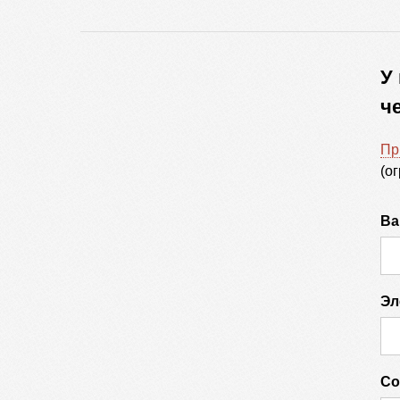
У
ч
Пр
(о
Ва
Эл
Со