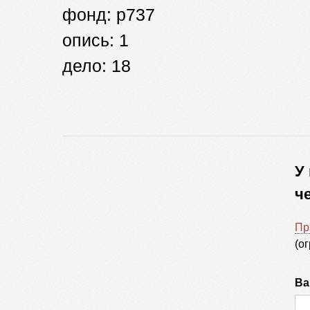
фонд: р737
опись: 1
дело: 18
У
ч
Пр
(о
Ва