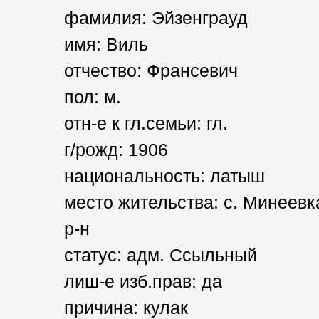
фамилия: Эйзенграуд
имя: Виль
отчество: Франсевич
пол: м.
отн-е к гл.семьи: гл.
г/рожд: 1906
национальность: латыш
место жительства: с. Минеевк
р-н
статус: адм. Ссыльный
лиш-е изб.прав: да
причина: кулак