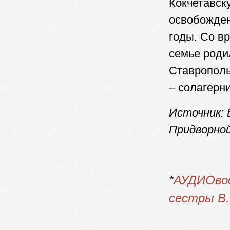
Кокчетавск
освобожден
годы. Со в
семье роди
Ставрополь
– солагерни
Источник: 
Придворной
*
АУДИОво
сестры В.