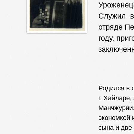
Уроженец 
Служил в
отряде П
году, приг
заключен
Родился в 
г. Хайларе,
Манчжурии.
экономкой 
сына и две