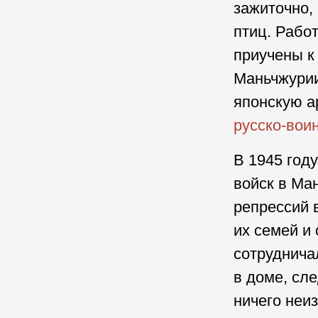
зажиточно,
птиц. Рабо
приучены к
Маньчжури
японскую а
русско-вои
В 1945 год
войск в Ма
репрессий 
их семей и 
сотруднича
в доме, сл
ничего неи