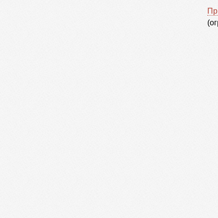
Пр
(о