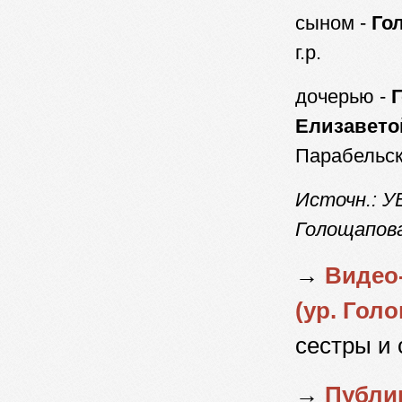
сыном -
Го
г.р.
дочерью -
Елизавето
Парабельск
Источн.: У
Голощапова
→
Видео
(ур. Гол
сестры и
→
Публик