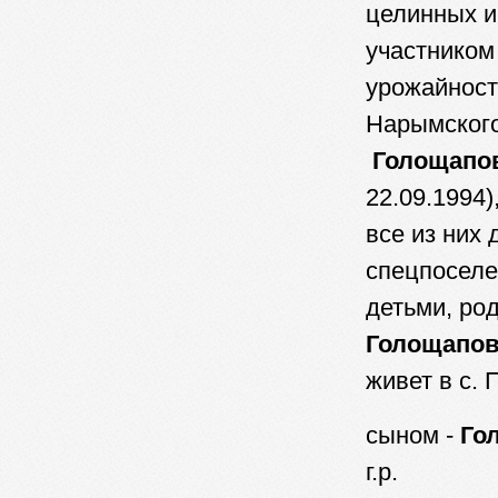
целинных и
участником
урожайност
Нарымского
Голощапо
22.09.1994)
все из них 
спецпоселе
детьми, ро
Голощапов
живет в с. 
сыном -
Го
г.р.