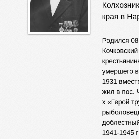
Колхозник
края в На
Родился 08
Кочковский
крестьяни
умершего в
1931 вмест
жил в пос. 
х «Герой т
рыболовецк
доблестный
1941-1945 г