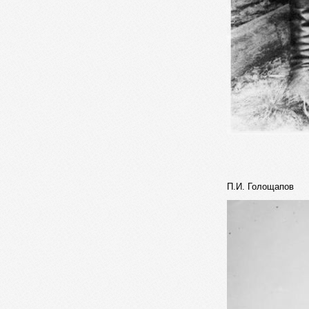
П.И. Голощапов