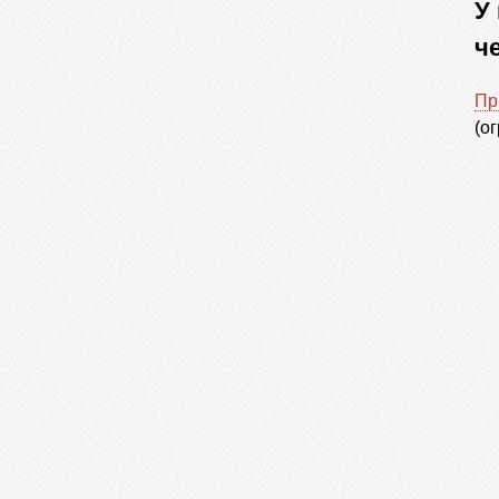
У
ч
Пр
(о