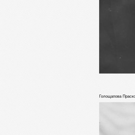
Голощапова Праско