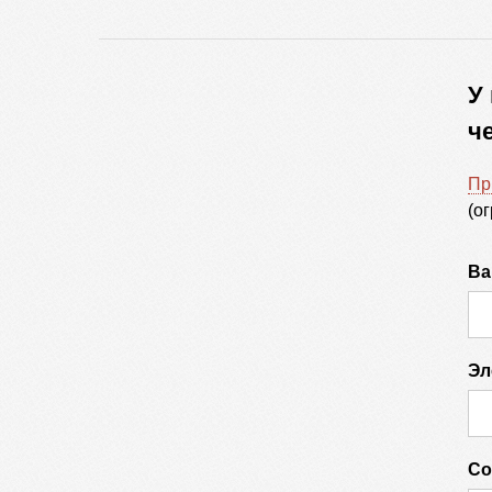
У
ч
Пр
(о
Ва
Эл
Со