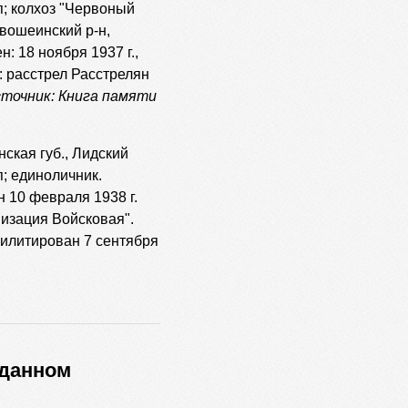
п; колхоз "Червоный
ивошеинский р-н,
н: 18 ноября 1937 г.,
: расстрел Расстрелян
сточник: Книга памяти
нская губ., Лидский
п; единоличник.
н 10 февраля 1938 г.
анизация Войсковая".
билитирован 7 сентября
 данном