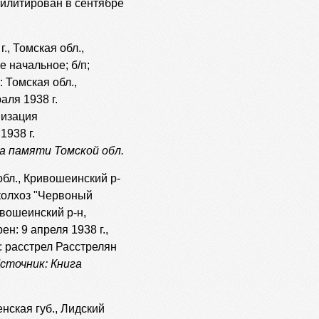
билитирован в сентябре
., Томская обл.,
е начальное; б/п;
 Томская обл.,
аля 1938 г.
низация
1938 г.
а памяти Томской обл.
 обл., Кривошеинский р-
 колхоз "Червоный
ивошеинский р-н,
н: 9 апреля 1938 г.,
: расстрел Расстрелян
сточник: Книга
енская губ., Лидский