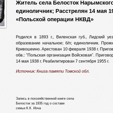
Житель села Белосток Нарымского
единоличник; Расстрелян 14 мая 19
«Польской операции НКВД»
Родился в 1893 г., Виленская губ., Лидский уе
образование начальное; б/п; единоличник. Прожив
Кривошеино. Арестован 10 февраля 1938 г. Пригово
обв.: "Польская организация Войсковая". Пригово
14 мая 1938 г. Реабилитирован 7 сентября 1955 г.
Источник: Книга памяти Томской обл.
Запись в похозяйственной книге села
Белосток за 1935 год о составе
семьи К.К. Иоча