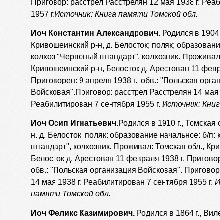
Приговор: расстрел Расстрелян 12 мая 1938 г. Реа
1957 г.
Источник: Книга памяти Томской обл.
Иоч Константин Александрович.
Родился в 1904 г
Кривошеинский р-н, д. Белосток; поляк; образовани
колхоз "Червоный штандарт", колхозник. Проживал:
Кривошеинский р-н, Белосток д. Арестован 11 февр
Приговорен: 9 апреля 1938 г., обв.: "Польская орга
Войсковая".Приговор: расстрел Расстрелян 14 мая 
Реабилитирован 7 сентября 1955 г.
Источник: Книг
Иоч Осип Игнатьевич.
Родился в 1910 г., Томская
н, д. Белосток; поляк; образование начальное; б/п;
штандарт", колхозник. Проживал: Томская обл., Кр
Белосток д. Арестован 11 февраля 1938 г. Приговоре
обв.: "Польская организация Войсковая". Приговор
14 мая 1938 г. Реабилитирован 7 сентября 1955 г.
И
памяти Томской обл.
Иоч Феликс Казимирович.
Родился в 1864 г., Вил