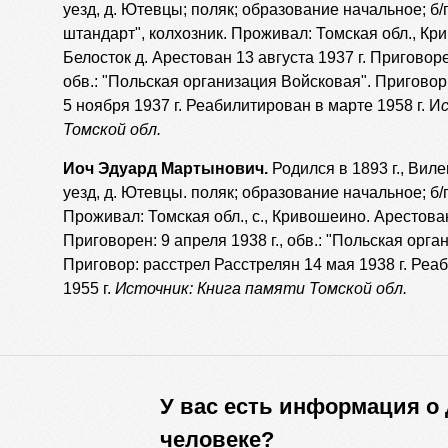
уезд, д. Ютевцы; поляк; образование начальное; б/
штандарт", колхозник. Проживал: Томская обл., Кр
Белосток д. Арестован 13 августа 1937 г. Приговоре
обв.: "Польская организация Войсковая". Приговор
5 ноября 1937 г. Реабилитирован в марте 1958 г. И
Томской обл.
Иоч Эдуард Мартынович.
Родился в 1893 г., Виле
уезд, д. Ютевцы. поляк; образование начальное; б/
Проживал: Томская обл., с., Кривошеино. Арестова
Приговорен: 9 апреля 1938 г., обв.: "Польская орг
Приговор: расстрел Расстрелян 14 мая 1938 г. Реа
1955 г.
Источник: Книга памяти Томской обл.
У вас есть информация о
человеке?