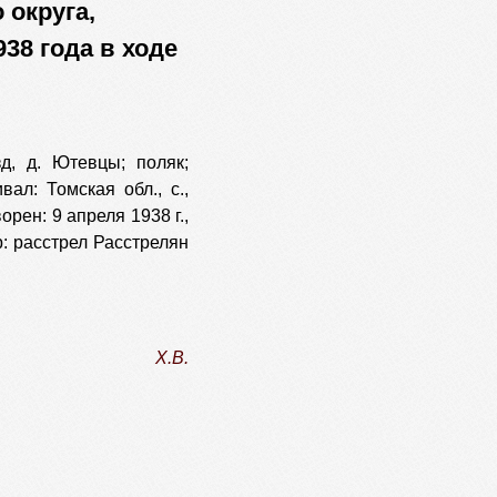
 округа,
38 года в ходе
зд, д. Ютевцы; поляк;
ал: Томская обл., с.,
рен: 9 апреля 1938 г.,
р: расстрел Расстрелян
Х.В.