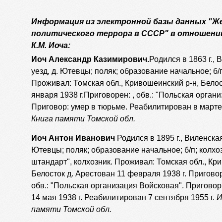
Информация из электронной базы данных "
политического террора в СССР" в отношени
К.М. Иоча:
Иоч Александр Казимирович.
Родился в 1863 г., 
уезд, д. Ютевцы; поляк; образование начальное; б/
Проживал: Томская обл., Кривошеинский р-н, Белос
января 1938 г.Приговорен: , обв.: "Польская орган
Приговор: умер в тюрьме. Реабилитирован в марте 
Книга памяти Томской обл.
Иоч Антон Иванович
Родился в 1895 г., Виленская
Ютевцы; поляк; образование начальное; б/п; колх
штандарт", колхозник. Проживал: Томская обл., Кр
Белосток д. Арестован 11 февраля 1938 г. Приговоре
обв.: "Польская организация Войсковая". Приговор
14 мая 1938 г. Реабилитирован 7 сентября 1955 г.
И
памяти Томской обл.