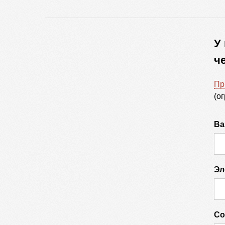
У
ч
Пр
(о
Ва
Эл
Со