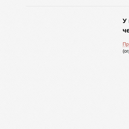
У
ч
Пр
(о