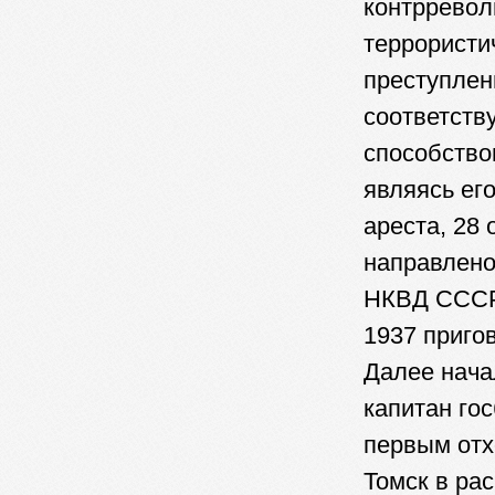
контрревол
террористич
преступлен
соответств
способство
являясь ег
ареста, 28
направлено
НКВД СССР,
1937 приго
Далее нача
капитан го
первым отх
Томск в ра