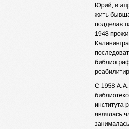
Юрий; в ап
жить бывша
подделав п
1948 прожив
Калинингра
последоват
библиограф
реабилитир
С 1958 А.А
библиотеко
института 
являлась ч
занималась