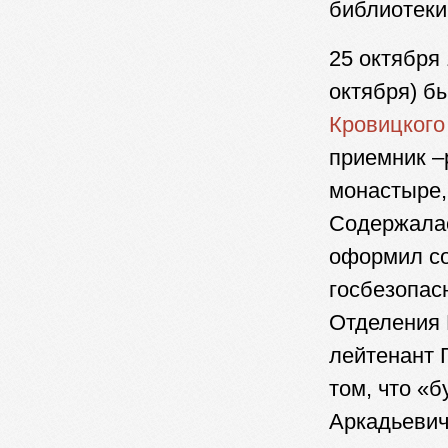
библиотеки
25 октября 
октября) бы
Кровицкого
приемник –
монастыре,
Содержалас
оформил со
госбезопа
Отделения 
лейтенант 
том, что «
Аркадьевич