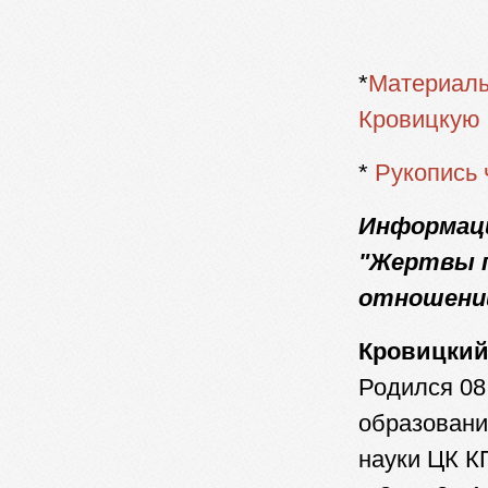
*
Материалы
Кровицкую
*
Рукопись 
Информаци
"Жертвы п
отношении
Кровицкий
Родился 08.
образовани
науки ЦК К