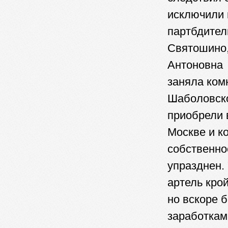
исключили 
партбдител
Святошино,
Антоновна 
заняла ком
Шаболовско
приобрели 
Москве и к
собственно
упразднен.
артель кро
но вскоре 
заработкам