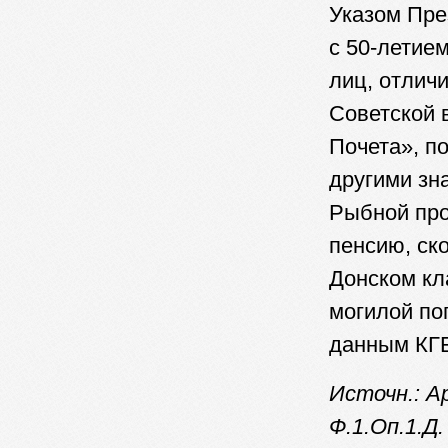
Указом Пре
с 50-летие
лиц, отлич
Советской 
Почета», п
другими зн
Рыбной пр
пенсию, ск
Донском кл
могилой по
данным КГБ
Источн.: А
Ф.1.Оп.1.Д.