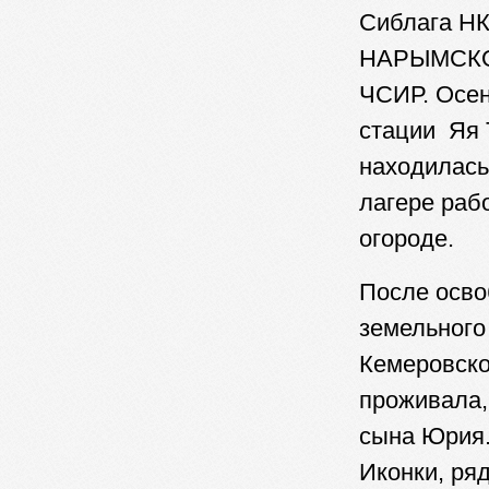
Сиблага НК
НАРЫМСКОМ
ЧСИР. Осен
стации Яя 
находилась
лагере раб
огоро
После осво
земельного
Кемеровско
проживала,
сына Юрия.
Иконки, ряд