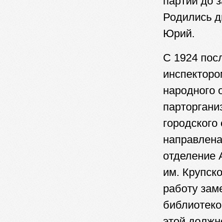
партии до 
Родились д
Юрий.
С 1924 посл
инспекторо
народного 
парторгани
городского
направлена
отделение 
им. Крупск
работу зам
библиотеко
этой должн