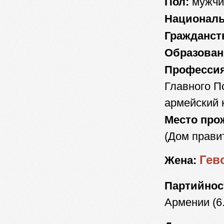
Пол:
мужчи
Националь
Гражданств
Образован
Профессия
Главного П
армейский к
Место про
(Дом правит
Гев
Жена:
Партийнос
Армении (6.