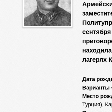
Армейски
заместит
Политупр
сентября 
приговор
находила
лагерях К
Дата рожд
Варианты
Место рож
Турция), Ка