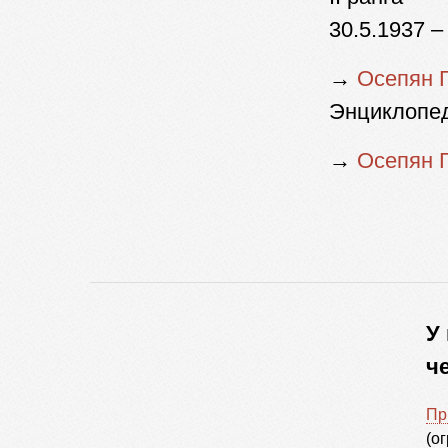
30.5.1937 –
→
Осепян 
Энциклопе
→
Осепян 
У
ч
Пр
(о