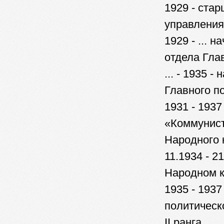
1929 - ста
управлени
1929 - ... 
отдела Гла
... - 1935 
Главного п
1931 - 193
«Коммунист
Народного
11.1934 - 2
Народном 
1935 - 1937
политическ
II ранга