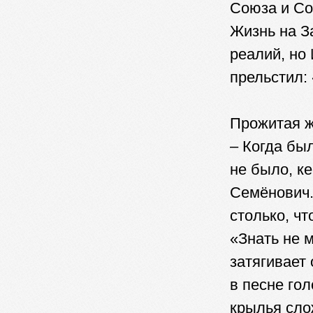
Союза и Со
Жизнь на З
реалий, но
прельстил:
Прожитая ж
– Когда бы
не было, ке
Семёнович.
столько, чт
«Знать не
затягивает 
в песне го
крылья сло