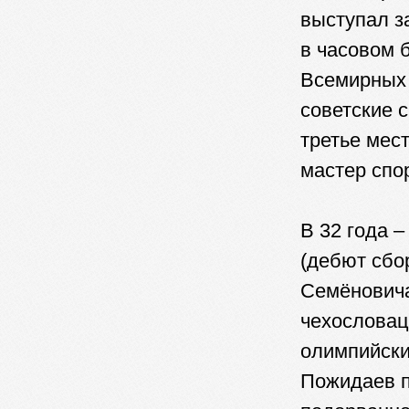
выступал з
в часовом б
Всемирных 
советские 
третье мес
мастер спо
В 32 года 
(дебют сбо
Семёновича
чехословац
олимпийски
Пожидаев п