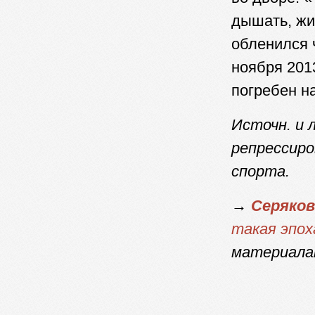
дышать, жи
обленился ч
ноября 2013
погребен н
Источн. и 
репрессир
спорта.
→
Серяков
такая эпоха
материала