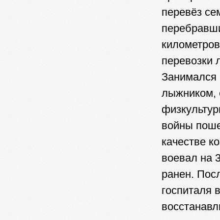
перевёз се
перебравши
километров
перевозки 
Занимался 
лыжником, 
физкультур
войны поше
качестве к
воевал на 
ранен. Пос
госпиталя 
восстанавл