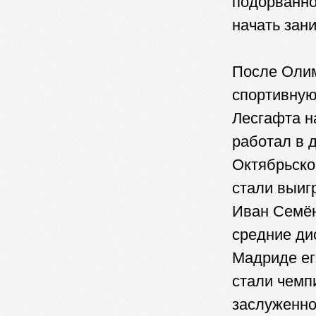
подорванно
начать зан
После Оли
спортивную
Лесгафта н
работал в 
Октябрьско
стали выиг
Иван Семён
средние ди
Мадриде ег
стали чемп
заслуженно