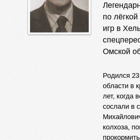
Легендарн
по лёгкой
игр в Хел
спецперес
Омской об
Родился 23
области в 
лет, когда
сослали в 
Михайлович
колхоза, п
прокормить.