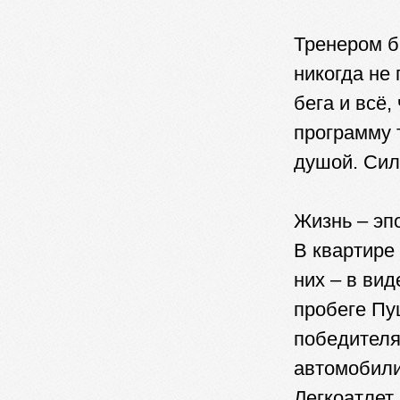
Тренером б
никогда не
бега и всё
программу 
душой. Сило
Жизнь – эп
В квартире
них – в вид
пробеге Пу
победителя
автомобил
Легкоатлет