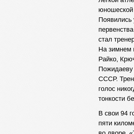
юношеской 
Появились 
первенства
стал трене
На зимнем 
Райко, Крю
Пожидаеву 
СССР. Трен
голос нико
тонкости бе
В свои 94 
пяти килом
во дворе. 