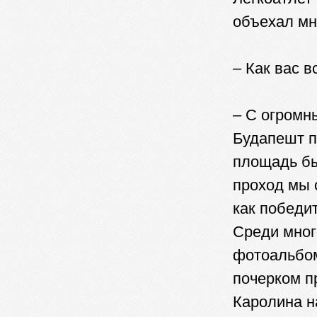
объехал мн
– Как вас в
– С огромн
Будапешт п
площадь бы
проход мы 
как победи
Среди мног
фотоальбом
почерком п
Каролина н