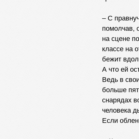
– С правнуч
помолчав, 
на сцене по
классе на о
бежит вдол
А что ей о
Ведь в сво
больше пят
снарядах в
человека д
Если облени