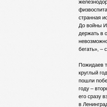
железнодор
физвоспита
странная и
До войны И
держать в 
невозможно
бегать», – 
Пожидаев т
круглый го
пошли побе
году – втор
его сразу 
в Ленингра