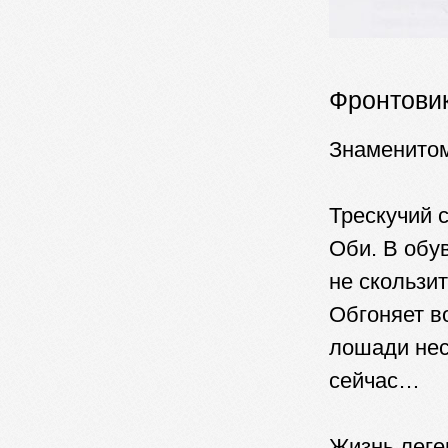
Фронтови
Знаменитом
Трескучий 
Оби. В обу
не скользит
Обгоняет в
лошади нес
сейчас…
Жизнь леге