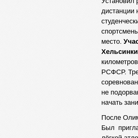
Установил 
дистанции 
студенчески
спортсмены
место.
Уча
Хельсинки
километров
РСФСР. Тр
соревнован
не подорва
начать зани
После Олим
Был пригла
лёгкой атл