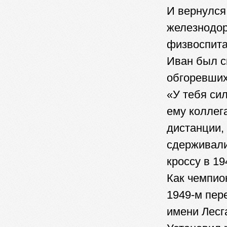
И вернулся
железнодор
физвоспита
Иван был с
обгоревших
«У тебя сил
ему коллег
дистанции,
сдерживали
кроссу в 19
Как чемпион
1949-м пер
имени Лесг