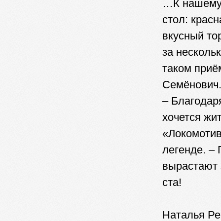
…К нашему 
стол: крас
вкусный тор
за нескольк
таком приё
Семёнович.
– Благодар
хочется жи
«Локомотив
легенде. –
вырастают 
ста!
Наталья Ре