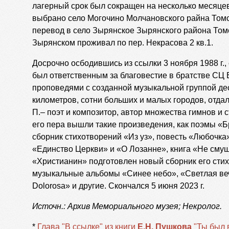
лагерный срок был сокращен на несколько месяце
выбрано село Могочино Молчановского райна Томск
перевод в село Зырянское Зырянского района Томс
Зырянском проживал по пер. Некрасова 2 кв.1.
Досрочно осбодившись из ссылки 3 ноября 1988 г., 
был ответственным за благовестие в братстве СЦ 
проповедями с созданной музыкальной группой де
километров, сотни больших и малых городов, отдал
П.– поэт и композитор, автор множества гимнов и 
его пера вышли такие произведения, как поэмы «Б
сборник стихотворений «Из уз», повесть «Любочка»
«Единство Церкви» и «О Лозанне», книга «Не сму
«Христианин» подготовлен новый сборник его ст
музыкальные альбомы «Синее небо», «Светлая вечн
Dolorosa» и другие. Скончался 5 июня 2023 г.
Источн.: Архив Мемориального музея; Некролог.
*
Глава "В ссылке" из книги
Е.Н. Пушкова
"Ты был 