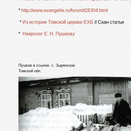
*
http://www.evangelie.ru/forum/t28304.html
*
Из истории Томской церкви ЕХБ
// Скан статьи
*
Некролог Е. Н. Пушкову
Пушков в ссылке. с. Зырянское
Томской обл.