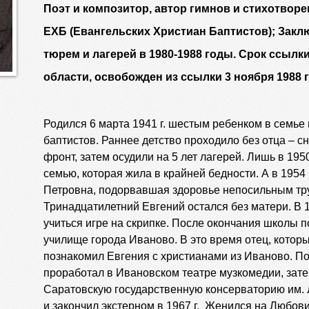
Поэт и композитор, автор гимнов и стихотвор
ЕХБ (Евангельских Христиан Баптистов); Зак
тюрем и лагерей в 1980-1988 годы. Срок ссылк
области, освобожден из ссылки 3 ноября 1988 
Родился 6 марта 1941 г. шестым ребенком в семье
баптистов. Раннее детство проходило без отца – с
фронт, затем осудили на 5 лет лагерей. Лишь в 1950
семью, которая жила в крайней бедности. А в 1954 
Петровна, подорвавшая здоровье непосильным труд
Тринадцатилетний Евгений остался без матери. В 
учиться игре на скрипке. После окончания школы 
училище города Иваново. В это время отец, которы
познакомил Евгения с христианами из Иваново. П
проработал в Ивановском театре музкомедии, зате
Саратовскую государственную консерваторию им. 
и закончил экстерном в 1967 г. Женился на Любов