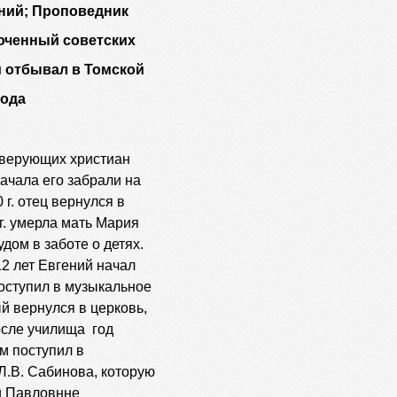
ений;
Проповедник
люченный советских
и отбывал в Томской
года
 верующих христиан
начала его забрали на
 г. отец вернулся в
г. умерла мать Мария
ом в заботе о детях.
12 лет Евгений начал
поступил в музыкальное
й вернулся в церковь,
осле училища год
м поступил в
Л.В. Сабинова, которую
и Павловнне