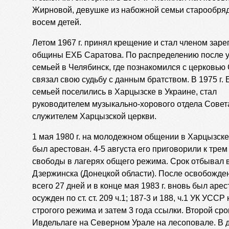
Жирновой, девушке из набожной семьи старообряд
восем детей.
Летом 1967 г. принял крещение и стал членом зар
общины ЕХБ Саратова. По распределению после у
семьей в Челябинск, где познакомился с церковью
связал свою судьбу с данным братством. В 1975 г.
семьей поселились в Харцызске в Украине, стал
руководителем музыкально-хорового отдела Совет
служителем Харцызской церкви.
1 мая 1980 г. на молодежном общении в Харцызск
был арестован. 4-5 августа его приговорили к тре
свободы в лагерях общего режима. Срок отбывал в
Дзержинска (Донецкой области). После освобожде
всего 27 дней и в конце мая 1983 г. вновь был арес
осужден по ст. ст. 209 ч.1; 187-3 и 188, ч.1 УК УССР
строгого режима и затем 3 года ссылки. Второй сро
Ивдельлаге на Северном Урале на лесоповале. В д