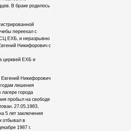
цев. В браке родилось
егистрированной
чебы переехал с
 СЦ ЕХБ, и неразрывно
 Евгений Никифорович с
а церквей ЕХБ и
е Евгений Никифорович
м годам лишения
 лагере города
ния пробыл на свободе
тован. 27.05.1983,
 на 5 лет заключения
к отбывал в
екабре 1987 г.