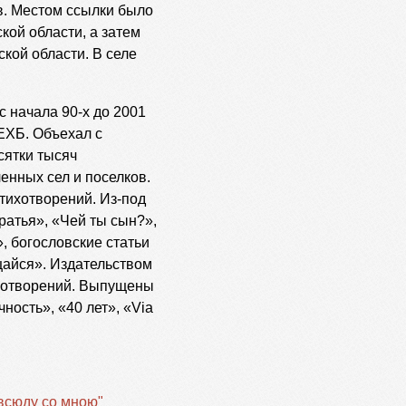
в. Местом ссылки было
ой области, а затем
кой области. В селе
с начала 90-х до 2001
ЕХБ. Объехал с
сятки тысяч
енных сел и поселков.
стихотворений. Из-под
ратья», «Чей ты сын?»,
, богословские статьи
щайся». Издательством
ихотворений. Выпущены
ость», «40 лет», «Via
всюду со мною"