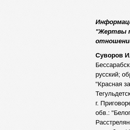
Информаци
"Жертвы п
отношении
Суворов И
Бессарабска
русский; об
"Красная за
Тегульдетск
г. Приговоре
обв.: "Бело
Расстрелян