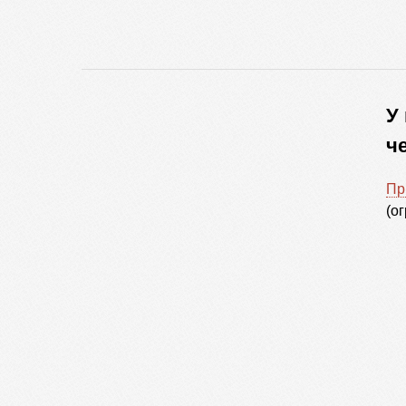
У
ч
Пр
(о