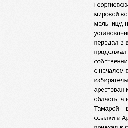
Георгиевск
мировой во
мельницу, 
установлен
передал в 
продолжал 
собственни
с началом 
избиратель
арестован 
область, а
Тамарой – 
ссылки в А
приехал в 