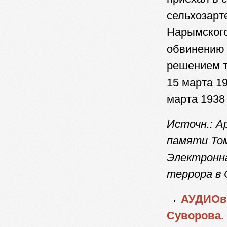
сельхозарт
Нарымского 
обвинению 
решением т
15 марта 19
марта 1938 
Источн.: Ар
памяти Том
Электронн
террора 
→
АУДИОво
Суворова.