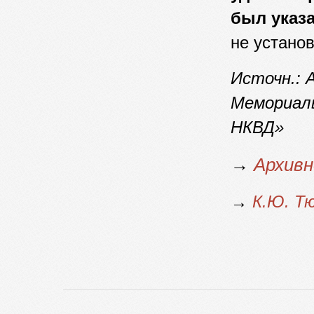
был указ
не устано
Источн.: А
Мемориал
НКВД»
→
Архивн
→
К.Ю. Т