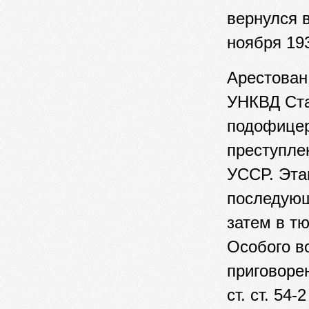
вернулся в
ноября 193
Арестова
УНКВД Ста
подофицер
преступлен
УССР. Эта
последующ
затем в т
Особого во
приговорен
ст. ст. 54