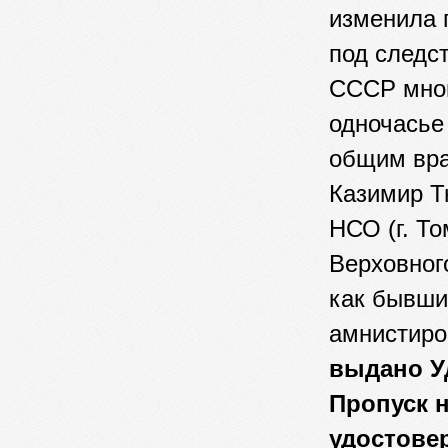
изменила 
под следс
СССР мног
одночасье 
общим враг
Казимир Т
НСО (г. Т
Верховного
как бывши
амнистиро
выдано У
Пропуск 
удостове