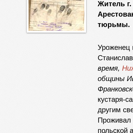
Житель г.
Арестован
тюрьмы.
Уроженец 
Станислав
время,
Ни
общины Ив
Франковск
кустаря-с
другим све
Проживал 
польской а