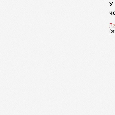
У
ч
Пр
(о