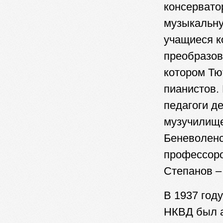
консервато
музыкальну
учащиеся к
преобразов
котором Тю
пианистов.
педагоги д
музучилище
Беневоленс
профессоро
Степанов –
В 1937 году
НКВД был а