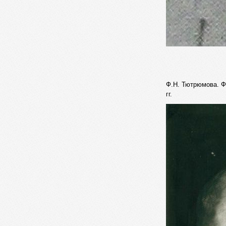
Ф.Н. Тютрюмова. Фо
гг.