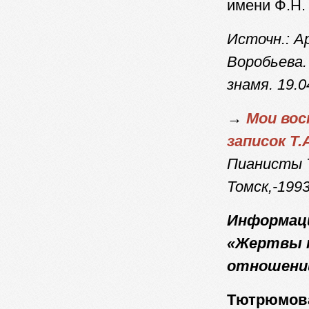
имени Ф.
Источн.: А
Воробьева.
знамя. 19.0
→
Мои вос
записок Т.
Пианисты Т
Томск,-1993
Информаци
«Жертвы п
отношени
Тютрюмов