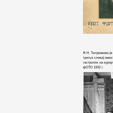
Ф.Н. Тютрюмова (в
третья слева) вмес
гастролях на курор
фОТО 1932 г.