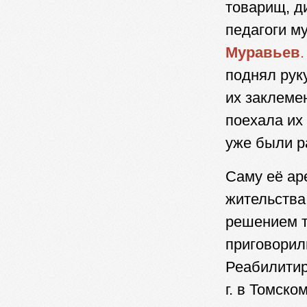
товарищ, д
педагоги м
Муравьев
.
поднял рук
их заклеме
поехала их
уже были 
Саму её ар
жительства 
решением т
приговорил
Реабилитир
г. в Томск