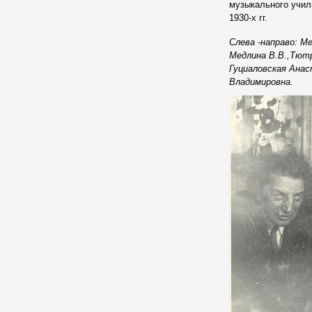
музыкального учил
1930-х гг.
Слева -направо: Ме
Медлина В.В.,Тют
Гуциаловская Ана
Владимировна.