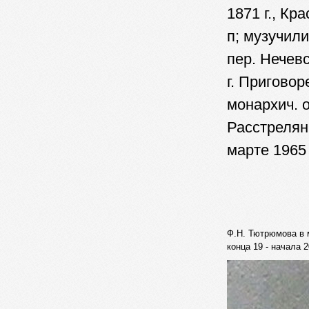
1871 г., Кр
п; музучил
пер. Нечевс
г. Приговоре
монархич. о
Расстрелян
марте 1965 
Ф.Н. Тютрюмова в 
конца 19 - начала 2