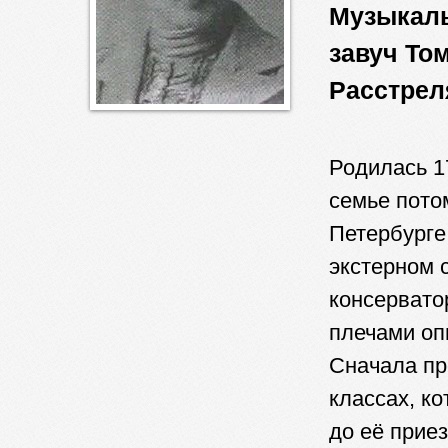
Музыкаль
завуч То
Расстрел
Родилась 17
семье пото
Петербурге
экстерном 
консервато
плечами оп
Сначала пр
классах, к
до её прие