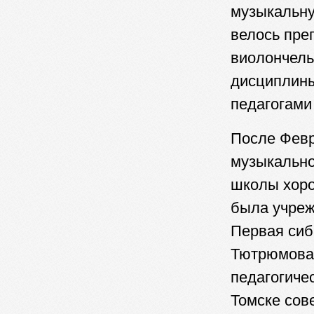
музыкальну
велось пре
виолончель
дисциплины
педагогами
После Февр
музыкальн
школы хоро
была учреж
Первая сиб
Тютрюмова 
педагогиче
Томске сов