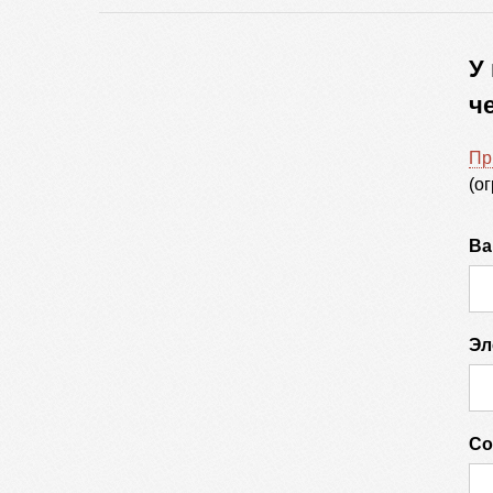
У
ч
Пр
(о
Ва
Эл
Со