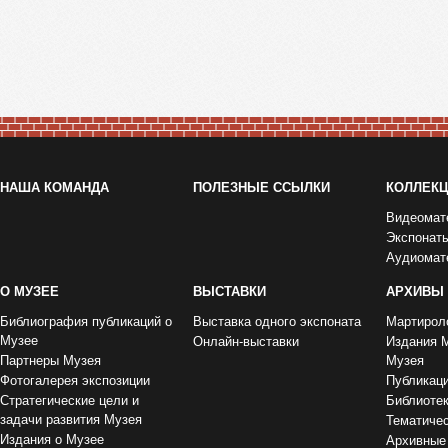
НАША КОМАНДА
ПОЛЕЗНЫЕ ССЫЛКИ
КОЛЛЕК
Видеомат
Экспонат
Аудиомат
О МУЗЕЕ
ВЫСТАВКИ
АРХИВЫ
Библиография публикаций о
Выставка одного экспоната
Мартирол
Музее
Онлайн-выставки
Издания 
Партнеры Музея
Музея
Фотогалерея экспозиции
Публикац
Стратегические цели и
Библиоте
задачи развития Музея
Тематиче
Издания о Музее
Архивные