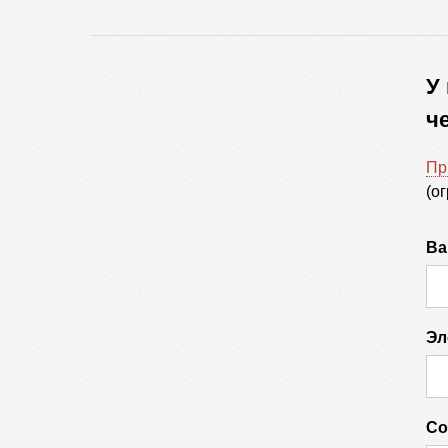
У
ч
Пр
(о
Ва
Эл
Со