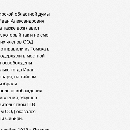
бирской областной думы
 Иван Александрович
а также возглавил
 который так и не смог
огих членов СОД
 отправили из Томска в
содержали в местной
ли освобождены
лько тогда Иван
нваря, на тайном
 избрали
после освобождения
ивления, Якушев,
вительством П.В.
вом СОД оказался
ни Сибири.