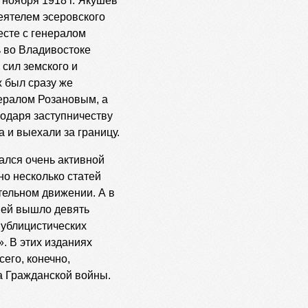
 ноября 1918 г. Якушев
деятелем эсеровского
есте с генералом
 во Владивостоке
сил земского и
 был сразу же
ералом Розановым, а
годаря заступничеству
 и выехали за границу.
ался очень активной
о несколько статей
ельном движении. А в
цией вышло девять
публицистических
. В этих изданиях
его, конечно,
а Гражданской войны.