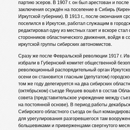
партию эсеров. В 1907 г. он был арестован и после
заключения осуждён на поселение в Сибирь (Кирен
Иркутской губернии). В 1913 г., после окончания с
поселился в Иркутске, работал служащим в городс
редактировал одну из местных газет и вскоре стал
сторонников областнического движения, войдя в с
иркутской группы сибирских автономистов.
Сразу же после Февральской революции 1917 г. И
избрали в Губернский комитет общественной безоп
революционный распорядительный орган Иркутской
осени он становится гласным (депутатом) городско
том же году делегируется на два сибирских област
(октябрьском) съезде Якушев вошёл в состав Обла
совета (представительское учреждение между съе
на постоянной основе). В период работы декабрьск
Сибирского областного съезда он был командирова
для урегулирования разгоревшегося там вооруже
большевиками и приверженцами свергнутого меся