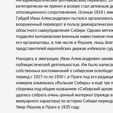
Антидемократический (колчаковский) переворот 18
категорически не принял и вскоре стал активным 
оппозиционного сопротивления. Осенью 1919 г. вм
Гайдой Иван Александрович пытался организовать
вооруженный переворот в пользу демократических 
областного самоуправления Сибири. Однако мятеж
подавлен колчаковским военным наместником ген
его организаторы, в том числе и Якушев, лишь бла
представителей европейских держав избежали суда
Находясь в эмиграции, Иван Александрович заним
публицистической деятельностью. Им было написан
собственных воспоминаний о сибирском освободит
период с 1927-го по 1930 г. в Праге под его редак
номеров альманаха «Вольная Сибирь» и ещё три 
сборника под общим названием «Сибирский архив»
удалось собрать очень ценный материал (прежде вс
мемуарного характера) по истории Сибири период
Умер Якушев в Праге в 1935 году.