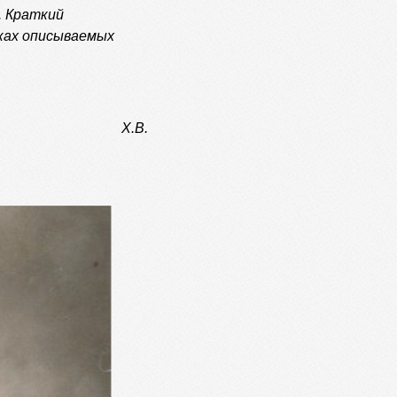
.
Краткий
иках описываемых
Х.В.