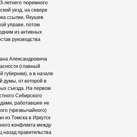
 3-летнего тюремного
ский уезд, на севере
рока ссылки, Якушев
кой управе, потом
 одним из активных
остав руководства
вана Александровича
асности (главный
 губернии), а в начале
й думы, от которой в
ных съезда. На первом
стного Сибирского
здами, работавшее не
ого (чрезвычайного)
н из Томска в Иркутск
нного конфликта между
ц назад правительства