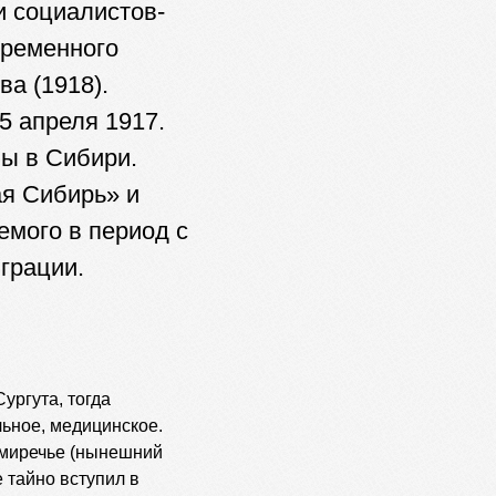
и социалистов-
Временного
а (1918).
5 апреля 1917.
ы в Сибири.
ая Сибирь» и
емого в период с
играции.
Сургута, тогда
ьное, медицинское.
емиречье (нынешний
 тайно вступил в