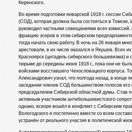
Керенского.
Во время подготовки январской 1918 г. сессии Си
(СОД), которая должна была состояться в Томске,
руководил частными совещаниями всех комиссий, 
фракцию эсеров в этом сибирском предпарламенте,
тогда начать свою работу. В ночь на 26 января мн
арестовали, в их числе оказался и Якушев. Всех их
Красноярск (цитадель сибирского большевизма) и 
тюрьме до середины июня 1918 г., пока они не бы
войсками восставшего Чехословацкого корпуса. То
Александрович узнал, что полгода назад, в конце я
заседании членов СОД большинством голосов его
председателем Сибирской областной думы. Став 
активным участником антибольшевистского сопрот
однако, вскоре вошёл в конфликт с Сибирским пра
Вологодского и постепенно вместе со всем соста
устранён от реального участия в политической жиз