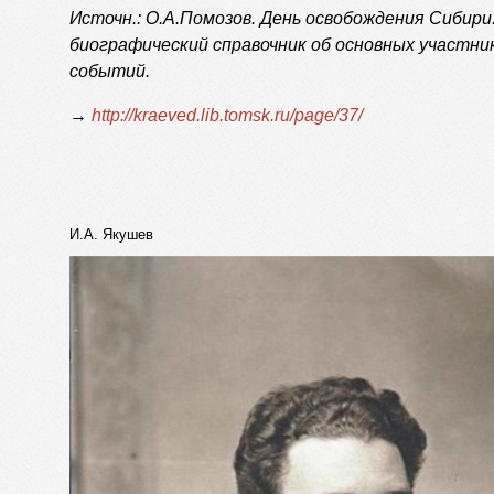
Источн.: О.А.Помозов.
День освобождения Сибири
биографический справочник об основных участн
событий.
→
http://kraeved.lib.tomsk.ru/page/37/
И.А. Якушев