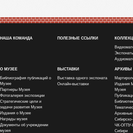
НАША КОМАНДА
ПОЛЕЗНЫЕ ССЫЛКИ
КОЛЛЕК
Видеомат
Экспонат
Аудиомат
О МУЗЕЕ
ВЫСТАВКИ
АРХИВЫ
Библиография публикаций о
Выставка одного экспоната
Мартирол
Музее
Онлайн-выставки
Издания 
Партнеры Музея
Музея
Фотогалерея экспозиции
Публикац
Стратегические цели и
Библиоте
задачи развития Музея
Тематиче
Издания о Музее
Архивные
Награды музея
Сибирско-
Документы об учреждении
ЧК-ОГПУ-
музея
Сибири