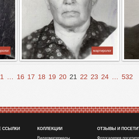
ролог
мартиролог
1
…
16
17
18
19
20
21
22
23
24
…
532
Е ССЫЛКИ
КОЛЛЕКЦИИ
ОТЗЫВЫ И ПОСЕТИ
Видеоматериалы
Фотогалерея посетит