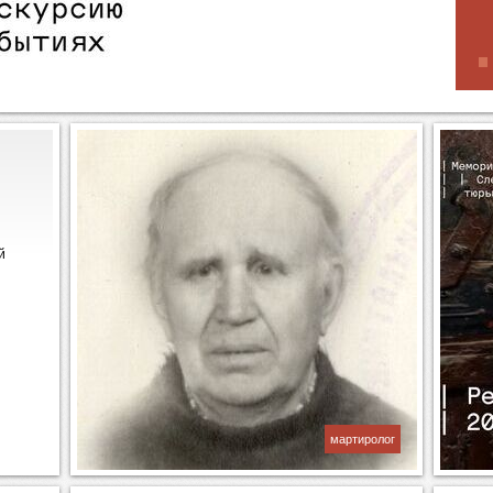
й
мартиролог