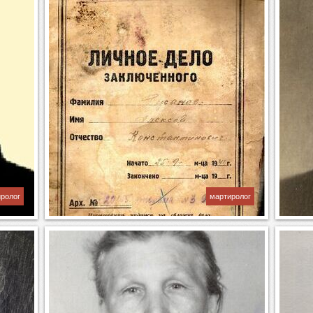
ролог
мартиролог